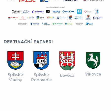
DESTINAČNÍ PATNERI
Vlkovce
Spišské
Spišské
Levoča
Podhradie
Vlachy