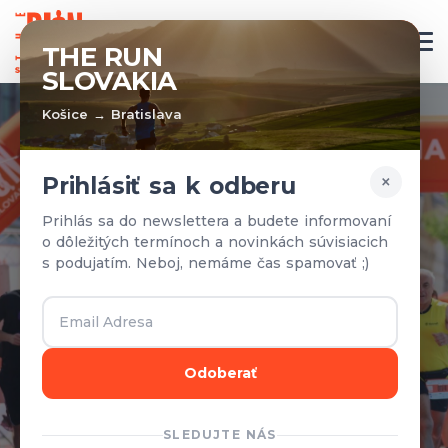
SK
THE RUN
SLOVAKIA
Košice → Bratislava
×
Prihlásiť sa k odberu
PREBEHNEME
Prihlás sa do newslettera a budete informovaní
o dôležitých termínoch a novinkách súvisiacich
SLOVENSKOM S
s podujatím. Neboj, nemáme čas spamovať ;)
ENERGIOU OD ZSE /
VSE
Odoberať
27 May 2025
SLEDUJTE NÁS