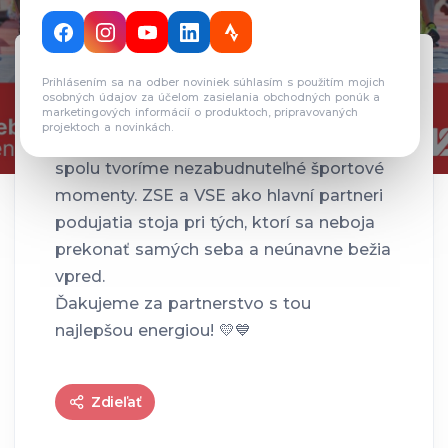
Prihlásením sa na odber noviniek súhlasím s použitím mojich
Energia od ZSE a VSE bude poháňať
osobných údajov za účelom zasielania obchodných ponúk a
bežcov naprieč Slovenskom.
marketingových informácií o produktoch, pripravovaných
projektoch a novinkách.
Sme hrdí, že v roku 2025 spájame sily a
spolu tvoríme nezabudnuteľné športové
momenty. ZSE a VSE ako hlavní partneri
podujatia stoja pri tých, ktorí sa neboja
prekonať samých seba a neúnavne bežia
vpred.
Ďakujeme za partnerstvo s tou
najlepšou energiou! 💛💙
Zdieľať