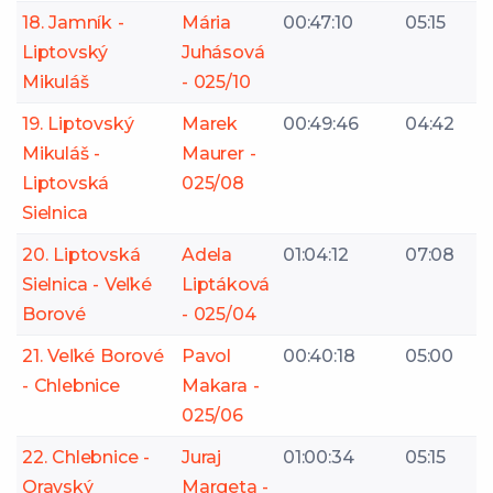
18. Jamník -
Mária
00:47:10
05:15
Liptovský
Juhásová
Mikuláš
- 025/10
19. Liptovský
Marek
00:49:46
04:42
Mikuláš -
Maurer -
Liptovská
025/08
Sielnica
20. Liptovská
Adela
01:04:12
07:08
Sielnica - Veľké
Liptáková
Borové
- 025/04
21. Veľké Borové
Pavol
00:40:18
05:00
- Chlebnice
Makara -
025/06
22. Chlebnice -
Juraj
01:00:34
05:15
Oravský
Margeta -