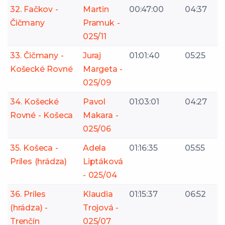
32. Fačkov -
Martin
00:47:00
04:37
Čičmany
Pramuk -
025/11
33. Čičmany -
Juraj
01:01:40
05:25
Košecké Rovné
Margeta -
025/09
34. Košecké
Pavol
01:03:01
04:27
Rovné - Košeca
Makara -
025/06
35. Košeca -
Adela
01:16:35
05:55
Príles (hrádza)
Liptáková
- 025/04
36. Príles
Klaudia
01:15:37
06:52
(hrádza) -
Trojová -
Trenčín
025/07