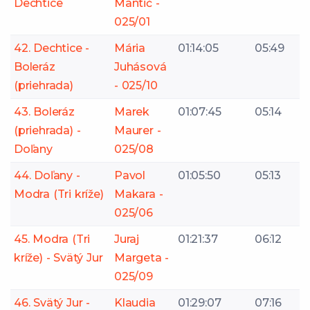
Dechtice
Mantič -
025/01
42. Dechtice -
Mária
01:14:05
05:49
Boleráz
Juhásová
(priehrada)
- 025/10
43. Boleráz
Marek
01:07:45
05:14
(priehrada) -
Maurer -
Doľany
025/08
44. Doľany -
Pavol
01:05:50
05:13
Modra (Tri kríže)
Makara -
025/06
45. Modra (Tri
Juraj
01:21:37
06:12
kríže) - Svätý Jur
Margeta -
025/09
46. Svätý Jur -
Klaudia
01:29:07
07:16