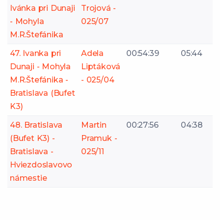
Ivánka pri Dunaji
Trojová -
- Mohyla
025/07
M.R.Štefánika
47. Ivanka pri
Adela
00:54:39
05:44
Dunaji - Mohyla
Liptáková
M.R.Štefánika -
- 025/04
Bratislava (Bufet
K3)
48. Bratislava
Martin
00:27:56
04:38
(Bufet K3) -
Pramuk -
Bratislava -
025/11
Hviezdoslavovo
námestie