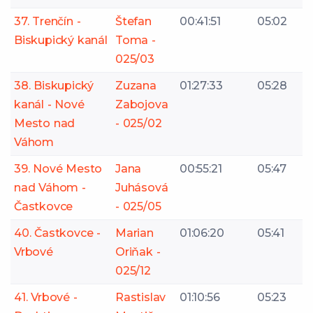
37. Trenčín -
Štefan
00:41:51
05:02
Biskupický kanál
Toma -
025/03
38. Biskupický
Zuzana
01:27:33
05:28
kanál - Nové
Zabojova
Mesto nad
- 025/02
Váhom
39. Nové Mesto
Jana
00:55:21
05:47
nad Váhom -
Juhásová
Častkovce
- 025/05
40. Častkovce -
Marian
01:06:20
05:41
Vrbové
Oriňak -
025/12
41. Vrbové -
Rastislav
01:10:56
05:23