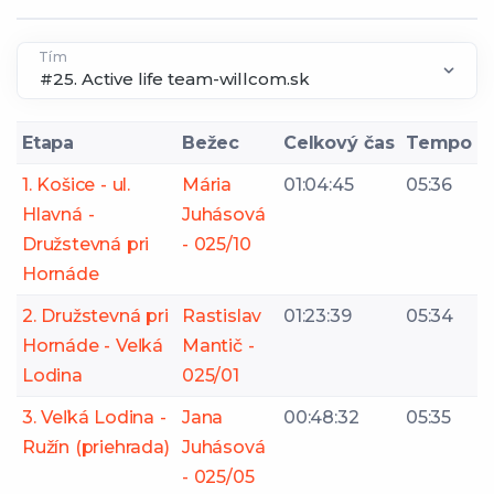
Tím
Etapa
Bežec
Celkový čas
Tempo
1. Košice - ul.
Mária
01:04:45
05:36
Hlavná -
Juhásová
Družstevná pri
- 025/10
Hornáde
2. Družstevná pri
Rastislav
01:23:39
05:34
Hornáde - Veľká
Mantič -
Lodina
025/01
3. Veľká Lodina -
Jana
00:48:32
05:35
Ružín (priehrada)
Juhásová
- 025/05