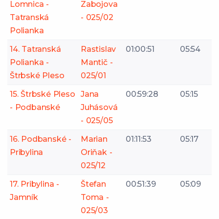
Lomnica -
Zabojova
Tatranská
- 025/02
Polianka
14. Tatranská
Rastislav
01:00:51
05:54
Polianka -
Mantič -
Štrbské Pleso
025/01
15. Štrbské Pleso
Jana
00:59:28
05:15
- Podbanské
Juhásová
- 025/05
16. Podbanské -
Marian
01:11:53
05:17
Pribylina
Oriňak -
025/12
17. Pribylina -
Štefan
00:51:39
05:09
Jamník
Toma -
025/03