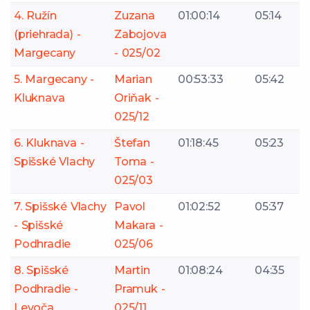
4. Ružín
Zuzana
01:00:14
05:14
(priehrada) -
Zabojova
Margecany
- 025/02
5. Margecany -
Marian
00:53:33
05:42
Kluknava
Oriňak -
025/12
6. Kluknava -
Štefan
01:18:45
05:23
Spišské Vlachy
Toma -
025/03
7. Spišské Vlachy
Pavol
01:02:52
05:37
- Spišské
Makara -
Podhradie
025/06
8. Spišské
Martin
01:08:24
04:35
Podhradie -
Pramuk -
Levoča
025/11