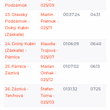
Podzámok
025/09
23. Oravský
Martin
00:37:24
04:31
Podzámok -
Pramuk -
Dolný Kubín
025/11
(Záskalie)
24. Dolný Kubín
Klaudia
01:06:09
06:40
(Záskalie) -
Trojová -
Párnica
025/07
25. Párnica -
Marian
01:07:02
06:13
Zázrivá
Oriňak -
025/12
26. Zázrivá -
Štefan
01:31:32
07:25
Terchová
Toma -
025/03