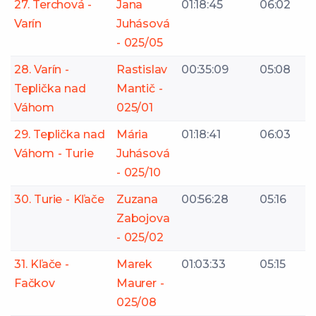
27. Terchová -
Jana
01:18:45
06:02
Varín
Juhásová
- 025/05
28. Varín -
Rastislav
00:35:09
05:08
Teplička nad
Mantič -
Váhom
025/01
29. Teplička nad
Mária
01:18:41
06:03
Váhom - Turie
Juhásová
- 025/10
30. Turie - Kľače
Zuzana
00:56:28
05:16
Zabojova
- 025/02
31. Kľače -
Marek
01:03:33
05:15
Fačkov
Maurer -
025/08