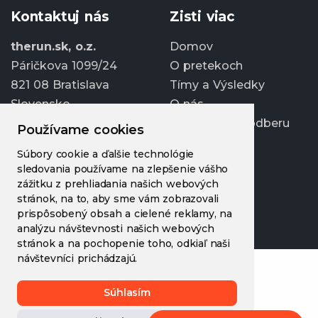
Kontaktuj nás
Zisti viac
therun.sk, o.z.
Domov
Páričkova 1099/24
O pretekoch
821 08 Bratislava
Tímy a Výsledky
Slovensko
O nás
Prihlásiť sa k odberu
Používame cookies
info@therun.sk
Súbory cookie a ďalšie technológie
+421 907 807 363
sledovania používame na zlepšenie vášho
Upraviť cookies
zážitku z prehliadania našich webových
stránok, na to, aby sme vám zobrazovali
prispôsobený obsah a cielené reklamy, na
analýzu návštevnosti našich webových
stránok a na pochopenie toho, odkiaľ naši
návštevníci prichádzajú.
Súhlasím