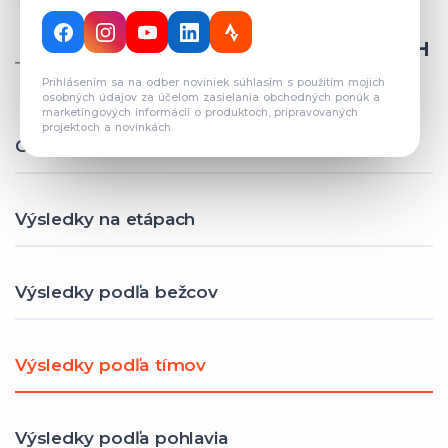
CELKOVÝ POČET REGISTROVANÝCH
TÍMOV: 82
Prihlásením sa na odber noviniek súhlasím s použitím mojich
osobných údajov za účelom zasielania obchodných ponúk a
marketingových informácií o produktoch, pripravovaných
projektoch a novinkách.
Celkové výsledky
Výsledky na etápach
Výsledky podľa bežcov
Výsledky podľa tímov
Výsledky podľa pohlavia