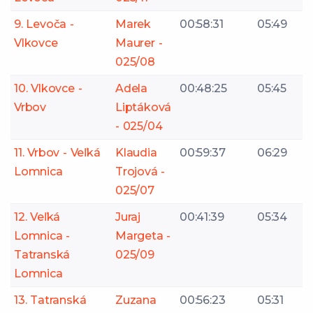
9. Levoča -
Marek
00:58:31
05:49
Vlkovce
Maurer -
025/08
10. Vlkovce -
Adela
00:48:25
05:45
Vrbov
Liptáková
- 025/04
11. Vrbov - Veľká
Klaudia
00:59:37
06:29
Lomnica
Trojová -
025/07
12. Veľká
Juraj
00:41:39
05:34
Lomnica -
Margeta -
Tatranská
025/09
Lomnica
13. Tatranská
Zuzana
00:56:23
05:31