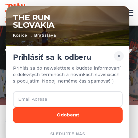
SK
THE RUN
SLOVAKIA
Košice → Bratislava
TÍMY A VÝSLEDKY
×
Prihlásiť sa k odberu
Prihlásené tímy a výsledky z
Prihlás sa do newslettera a budete informovaní
o dôležitých termínoch a novinkách súvisiacich
predchádzajúcich rokov.
s podujatím. Neboj, nemáme čas spamovať ;)
Odoberať
Ročník
SLEDUJTE NÁS