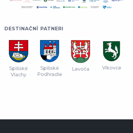
DESTINAČNÍ PATNERI
Vlkovce
Spišské
Spišské
Levoča
Podhradie
Vlachy