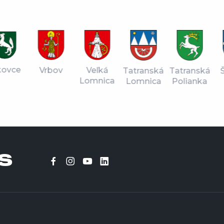
vce
Vrbov
Veľká
Tatranská
Štr
Tatranská
Lomnica
Lomnica
Pl
Polianka
S