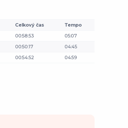
Celkový čas
Tempo
00:58:53
05:07
00:50:17
04:45
00:54:52
04:59