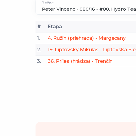
Bežec
#
Etapa
1.
4. Ružín (priehrada) - Margecany
2.
19. Liptovský Mikuláš - Liptovská Sie
3.
36. Príles (hrádza) - Trenčín