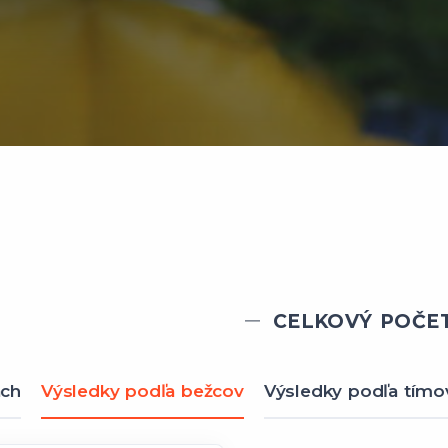
CELKOVÝ POČET
ach
Výsledky podľa bežcov
Výsledky podľa tímo