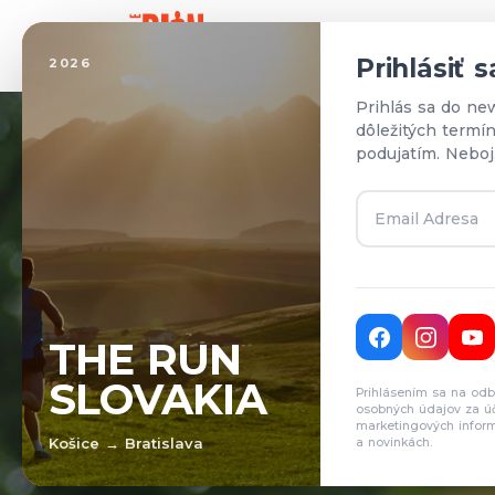
Domo
Prihlásiť 
2026
Prihlás sa do ne
dôležitých termí
podujatím. Neboj
T
THE RUN
SLOVAKIA
Prihlásením sa na odb
Pr
osobných údajov za ú
marketingových inform
Košice → Bratislava
a novinkách.