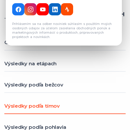
CELKOVÝ POČET REGISTROVANÝCH
TÍMOV: 82
Prihlásením sa na odber noviniek súhlasím s použitím mojich
osobných údajov za účelom zasielania obchodných ponúk a
marketingových informácií o produktoch, pripravovaných
projektoch a novinkách.
Celkové výsledky
Výsledky na etápach
Výsledky podľa bežcov
Výsledky podľa tímov
Výsledky podľa pohlavia