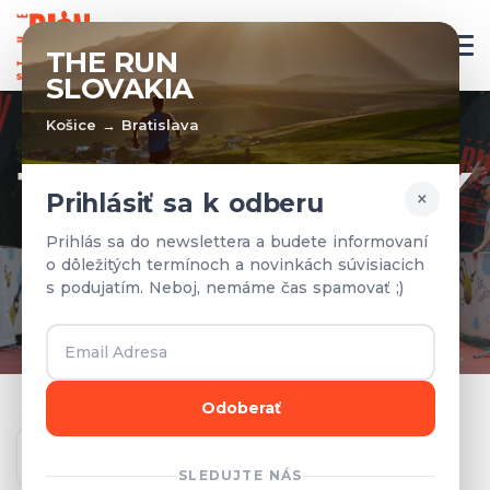
SK
THE RUN
SLOVAKIA
Košice → Bratislava
TÍMY A VÝSLEDKY
×
Prihlásiť sa k odberu
Prihlásené tímy a výsledky z
Prihlás sa do newslettera a budete informovaní
o dôležitých termínoch a novinkách súvisiacich
predchádzajúcich rokov.
s podujatím. Neboj, nemáme čas spamovať ;)
Odoberať
Ročník
SLEDUJTE NÁS