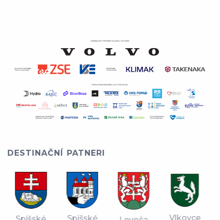
DESTINAČNÍ PATNERI
Vlkovce
Spišské
Spišské
Levoča