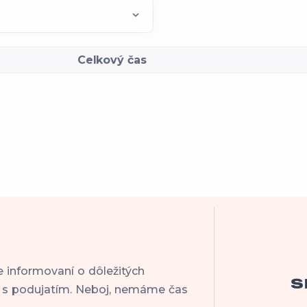
Celkový čas
e informovaní o dôležitých
S
h s podujatím. Neboj, nemáme čas