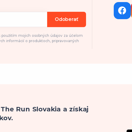
Odoberať
 s použitím mojich osobných údajov za účelom
ch informácií o produktoch, pripravovaných
 The Run Slovakia a získaj
kov.