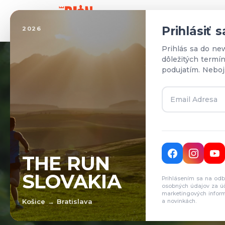
Domo
Prihlásiť 
2026
Prihlás sa do ne
dôležitých termí
podujatím. Neboj
T
THE RUN
SLOVAKIA
Prihlásením sa na odb
Pr
osobných údajov za ú
marketingových inform
Košice → Bratislava
a novinkách.