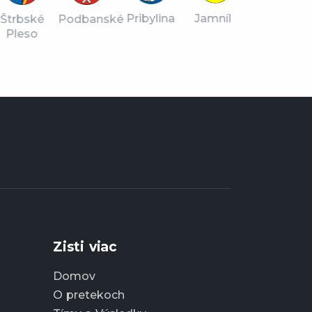
Jamník
Pribylina
bské
Podbanské
Li
eso
S
Liptovský
Mikuláš
Zisti viac
Domov
O pretekoch