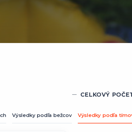
CELKOVÝ POČET
ach
Výsledky podľa bežcov
Výsledky podľa tímo