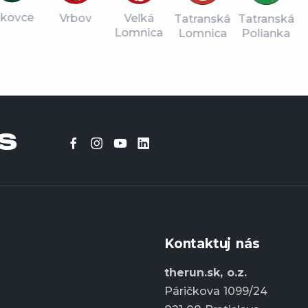
vce
Vrbov
Veľká
Tatranská
Štr
Tatranská
Lomnica
Lomnica
Pl
Polianka
S
Kontaktuj nás
therun.sk, o.z.
Páričkova 1099/24