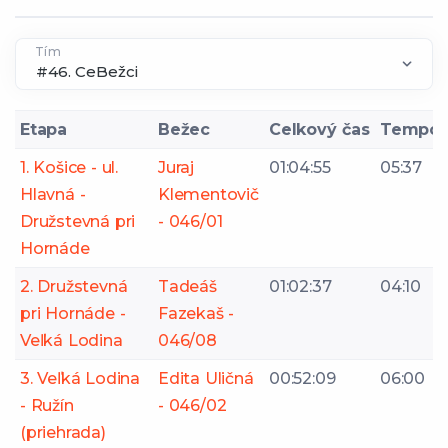
Tím
Etapa
Bežec
Celkový čas
Tempo
1. Košice - ul.
Juraj
01:04:55
05:37
Hlavná -
Klementovič
Družstevná pri
- 046/01
Hornáde
2. Družstevná
Tadeáš
01:02:37
04:10
pri Hornáde -
Fazekaš -
Veľká Lodina
046/08
3. Veľká Lodina
Edita Uličná
00:52:09
06:00
- Ružín
- 046/02
(priehrada)