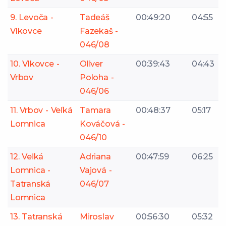
9. Levoča -
Tadeáš
00:49:20
04:55
Vlkovce
Fazekaš -
046/08
10. Vlkovce -
Oliver
00:39:43
04:43
Vrbov
Poloha -
046/06
11. Vrbov - Veľká
Tamara
00:48:37
05:17
Lomnica
Kováčová -
046/10
12. Veľká
Adriana
00:47:59
06:25
Lomnica -
Vajová -
Tatranská
046/07
Lomnica
13. Tatranská
Miroslav
00:56:30
05:32