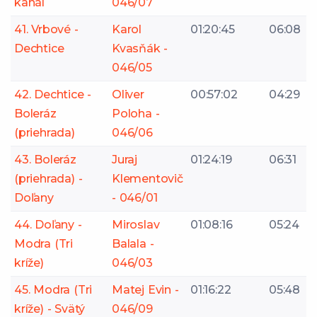
kanál
046/07
41. Vrbové -
Karol
01:20:45
06:08
Dechtice
Kvasňák -
046/05
42. Dechtice -
Oliver
00:57:02
04:29
Boleráz
Poloha -
(priehrada)
046/06
43. Boleráz
Juraj
01:24:19
06:31
(priehrada) -
Klementovič
Doľany
- 046/01
44. Doľany -
Miroslav
01:08:16
05:24
Modra (Tri
Balala -
kríže)
046/03
45. Modra (Tri
Matej Evin -
01:16:22
05:48
kríže) - Svätý
046/09