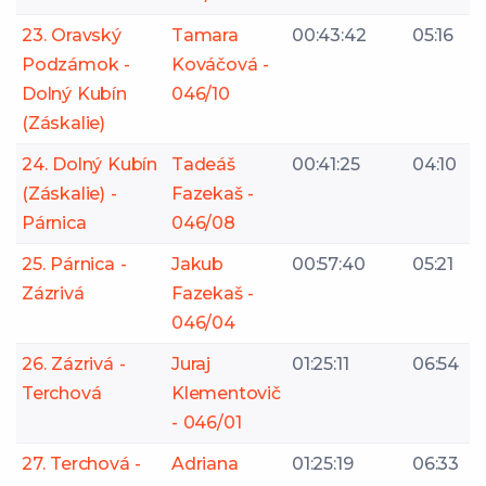
23. Oravský
Tamara
00:43:42
05:16
Podzámok -
Kováčová -
Dolný Kubín
046/10
(Záskalie)
24. Dolný Kubín
Tadeáš
00:41:25
04:10
(Záskalie) -
Fazekaš -
Párnica
046/08
25. Párnica -
Jakub
00:57:40
05:21
Zázrivá
Fazekaš -
046/04
26. Zázrivá -
Juraj
01:25:11
06:54
Terchová
Klementovič
- 046/01
27. Terchová -
Adriana
01:25:19
06:33