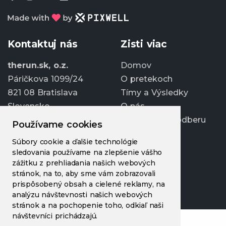
Kontaktuj nás
Zisti viac
therun.sk, o.z.
Domov
Páričkova 1099/24
O pretekoch
821 08 Bratislava
Tímy a Výsledky
Slovensko
O nás
Prihlásiť sa k odberu
Používame cookies
info@therun.sk
Súbory cookie a ďalšie technológie
+421 907 807 363
sledovania používame na zlepšenie vášho
Upraviť cookies
zážitku z prehliadania našich webových
stránok, na to, aby sme vám zobrazovali
prispôsobený obsah a cielené reklamy, na
analýzu návštevnosti našich webových
stránok a na pochopenie toho, odkiaľ naši
návštevníci prichádzajú.