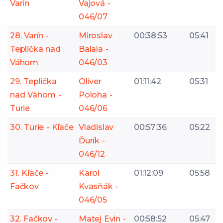
Varín
Vajová -
046/07
28. Varín -
Miroslav
00:38:53
05:41
Teplička nad
Balala -
Váhom
046/03
29. Teplička
Oliver
01:11:42
05:31
nad Váhom -
Poloha -
Turie
046/06
30. Turie - Kľače
Vladislav
00:57:36
05:22
Ďurík -
046/12
31. Kľače -
Karol
01:12:09
05:58
Fačkov
Kvasňák -
046/05
32. Fačkov -
Matej Evin -
00:58:52
05:47