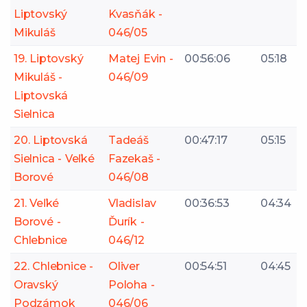
Liptovský
Kvasňák -
Mikuláš
046/05
19. Liptovský
Matej Evin -
00:56:06
05:18
Mikuláš -
046/09
Liptovská
Sielnica
20. Liptovská
Tadeáš
00:47:17
05:15
Sielnica - Veľké
Fazekaš -
Borové
046/08
21. Veľké
Vladislav
00:36:53
04:34
Borové -
Ďurík -
Chlebnice
046/12
22. Chlebnice -
Oliver
00:54:51
04:45
Oravský
Poloha -
Podzámok
046/06