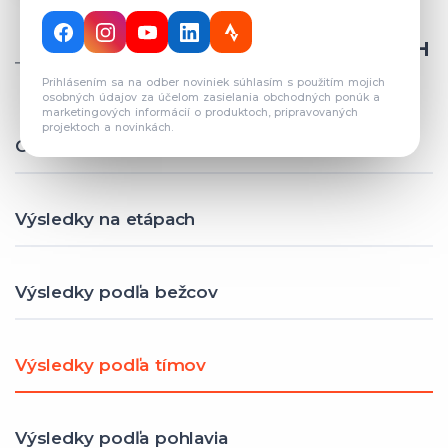
CELKOVÝ POČET REGISTROVANÝCH
TÍMOV: 82
Prihlásením sa na odber noviniek súhlasím s použitím mojich
osobných údajov za účelom zasielania obchodných ponúk a
marketingových informácií o produktoch, pripravovaných
projektoch a novinkách.
Celkové výsledky
Výsledky na etápach
Výsledky podľa bežcov
Výsledky podľa tímov
Výsledky podľa pohlavia