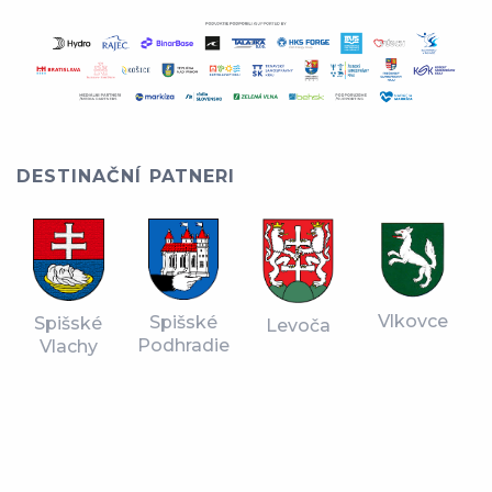
DESTINAČNÍ PATNERI
Vlkovce
Spišské
Spišské
Levoča
Podhradie
Vlachy