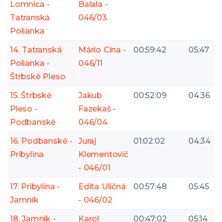
Lomnica -
Balala -
Tatranská
046/03
Polianka
14. Tatranská
Mário Cína -
00:59:42
05:47
Polianka -
046/11
Štrbské Pleso
15. Štrbské
Jakub
00:52:09
04:36
Pleso -
Fazekaš -
Podbanské
046/04
16. Podbanské -
Juraj
01:02:02
04:34
Pribylina
Klementovič
- 046/01
17. Pribylina -
Edita Uličná
00:57:48
05:45
Jamník
- 046/02
18. Jamník -
Karol
00:47:02
05:14