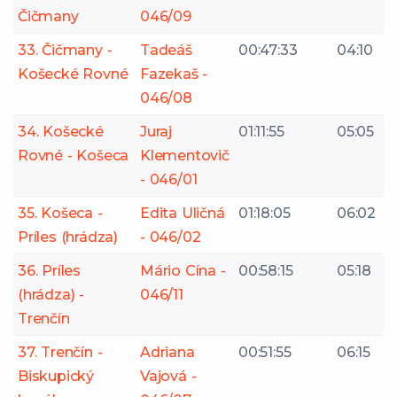
Čičmany
046/09
33. Čičmany -
Tadeáš
00:47:33
04:10
Košecké Rovné
Fazekaš -
046/08
34. Košecké
Juraj
01:11:55
05:05
Rovné - Košeca
Klementovič
- 046/01
35. Košeca -
Edita Uličná
01:18:05
06:02
Príles (hrádza)
- 046/02
36. Príles
Mário Cína -
00:58:15
05:18
(hrádza) -
046/11
Trenčín
37. Trenčín -
Adriana
00:51:55
06:15
Biskupický
Vajová -