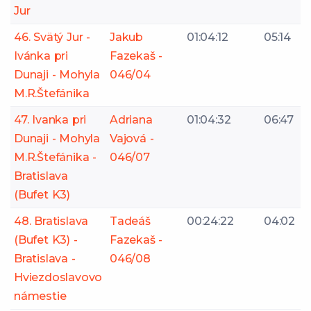
Jur
46. Svätý Jur -
Jakub
01:04:12
05:14
Ivánka pri
Fazekaš -
Dunaji - Mohyla
046/04
M.R.Štefánika
47. Ivanka pri
Adriana
01:04:32
06:47
Dunaji - Mohyla
Vajová -
M.R.Štefánika -
046/07
Bratislava
(Bufet K3)
48. Bratislava
Tadeáš
00:24:22
04:02
(Bufet K3) -
Fazekaš -
Bratislava -
046/08
Hviezdoslavovo
námestie