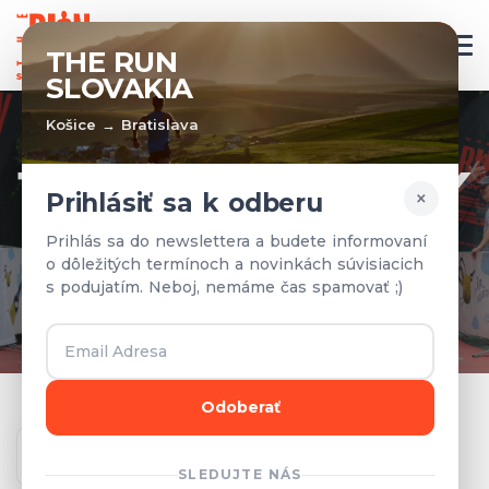
SK
THE RUN
SLOVAKIA
Košice → Bratislava
TÍMY A VÝSLEDKY
×
Prihlásiť sa k odberu
Prihlásené tímy a výsledky z
Prihlás sa do newslettera a budete informovaní
o dôležitých termínoch a novinkách súvisiacich
predchádzajúcich rokov.
s podujatím. Neboj, nemáme čas spamovať ;)
Odoberať
Ročník
SLEDUJTE NÁS