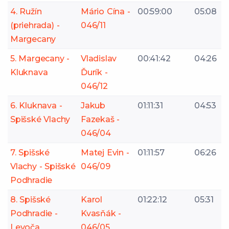
4. Ružín
Mário Cína -
00:59:00
05:08
(priehrada) -
046/11
Margecany
5. Margecany -
Vladislav
00:41:42
04:26
Kluknava
Ďurík -
046/12
6. Kluknava -
Jakub
01:11:31
04:53
Spišské Vlachy
Fazekaš -
046/04
7. Spišské
Matej Evin -
01:11:57
06:26
Vlachy - Spišské
046/09
Podhradie
8. Spišské
Karol
01:22:12
05:31
Podhradie -
Kvasňák -
Levoča
046/05