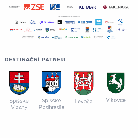
DESTINAČNÍ PATNERI
Vlkovce
Spišské
Spišské
Levoča
Podhradie
Vlachy