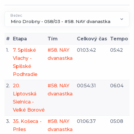
Bežec
#
Etapa
Tím
Celkový čas
Tempo
1.
7. Spišské
#58. NAY
01:03:42
05:42
Vlachy -
dvanastka
Spišské
Podhradie
2.
20.
#58. NAY
00:54:31
06:04
Liptovská
dvanastka
Sielnica -
Veľké Borové
3.
35. Košeca -
#58. NAY
01:06:37
05:08
Príles
dvanastka