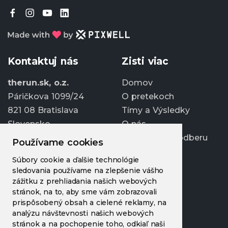
Kontaktuj nás
Zisti viac
therun.sk, o.z.
Domov
Páričkova 1099/24
O pretekoch
821 08 Bratislava
Tímy a Výsledky
Slovensko
O nás
Prihlásiť sa k odberu
Používame cookies
info@therun.sk
Súbory cookie a ďalšie technológie
+421 907 807 363
sledovania používame na zlepšenie vášho
Upraviť cookies
zážitku z prehliadania našich webových
stránok, na to, aby sme vám zobrazovali
prispôsobený obsah a cielené reklamy, na
analýzu návštevnosti našich webových
stránok a na pochopenie toho, odkiaľ naši