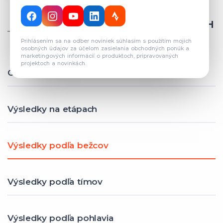
CELKOVÝ POČET REGISTROVANÝCH
TÍMOV: 82
Prihlásením sa na odber noviniek súhlasím s použitím mojich
osobných údajov za účelom zasielania obchodných ponúk a
marketingových informácií o produktoch, pripravovaných
projektoch a novinkách.
Celkové výsledky
Výsledky na etápach
Výsledky podľa bežcov
Výsledky podľa tímov
Výsledky podľa pohlavia