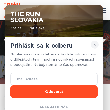
SK
THE RUN
SLOVAKIA
Košice → Bratislava
TÍMY A VÝSLEDKY
×
Prihlásiť sa k odberu
Prihlásené tímy a výsledky z
Prihlás sa do newslettera a budete informovaní
o dôležitých termínoch a novinkách súvisiacich
predchádzajúcich rokov.
s podujatím. Neboj, nemáme čas spamovať ;)
Odoberať
Ročník
SLEDUJTE NÁS