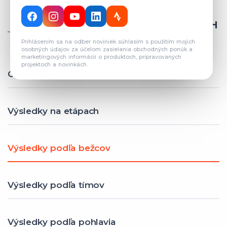
CELKOVÝ POČET REGISTROVANÝCH
TÍMOV: 82
Prihlásením sa na odber noviniek súhlasím s použitím mojich
osobných údajov za účelom zasielania obchodných ponúk a
marketingových informácií o produktoch, pripravovaných
projektoch a novinkách.
Celkové výsledky
Výsledky na etápach
Výsledky podľa bežcov
Výsledky podľa tímov
Výsledky podľa pohlavia