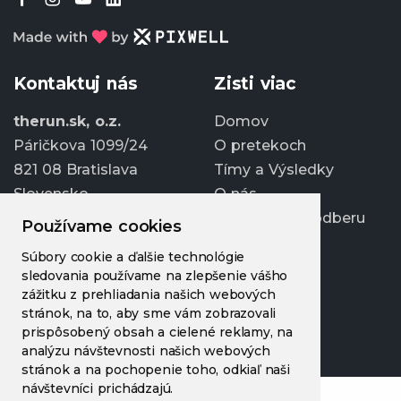
Kontaktuj nás
Zisti viac
therun.sk, o.z.
Domov
Páričkova 1099/24
O pretekoch
821 08 Bratislava
Tímy a Výsledky
Slovensko
O nás
Prihlásiť sa k odberu
Používame cookies
info@therun.sk
Súbory cookie a ďalšie technológie
+421 907 807 363
sledovania používame na zlepšenie vášho
Upraviť cookies
zážitku z prehliadania našich webových
stránok, na to, aby sme vám zobrazovali
prispôsobený obsah a cielené reklamy, na
analýzu návštevnosti našich webových
stránok a na pochopenie toho, odkiaľ naši
návštevníci prichádzajú.