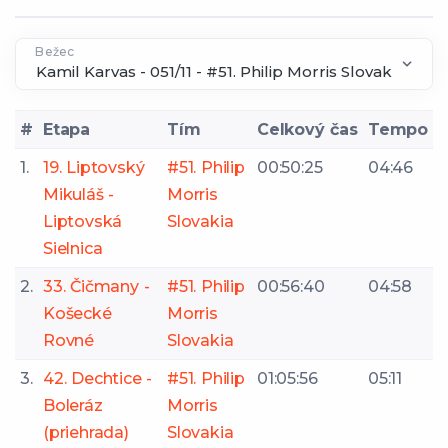
Bežec
#
Etapa
Tím
Celkový čas
Tempo
1.
19. Liptovský
#51. Philip
00:50:25
04:46
Mikuláš -
Morris
Liptovská
Slovakia
Sielnica
2.
33. Čičmany -
#51. Philip
00:56:40
04:58
Košecké
Morris
Rovné
Slovakia
3.
42. Dechtice -
#51. Philip
01:05:56
05:11
Boleráz
Morris
(priehrada)
Slovakia