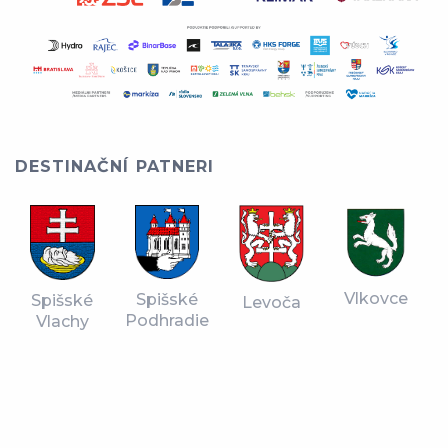
DESTINAČNÍ PATNERI
Vlkovce
Spišské
Spišské
Levoča
Podhradie
Vlachy