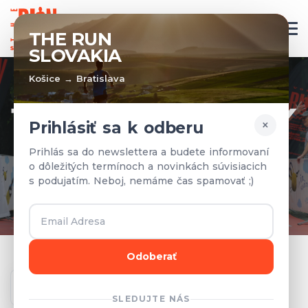
SK
THE RUN
SLOVAKIA
Košice → Bratislava
TÍMY A VÝSLEDKY
×
Prihlásiť sa k odberu
Prihlásené tímy a výsledky z
Prihlás sa do newslettera a budete informovaní
o dôležitých termínoch a novinkách súvisiacich
predchádzajúcich rokov.
s podujatím. Neboj, nemáme čas spamovať ;)
Odoberať
Ročník
SLEDUJTE NÁS