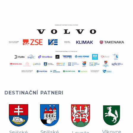
DESTINAČNÍ PATNERI
Vlkovce
Spišské
Spišské