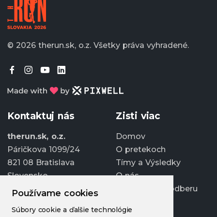
© 2026 therun.sk, o.z.
Všetky práva vyhradené.
Kontaktuj nás
Zisti viac
therun.sk, o.z.
Domov
Páričkova 1099/24
O pretekoch
821 08 Bratislava
Tímy a Výsledky
Slovensko
O nás
Prihlásiť sa k odberu
Používame cookies
info@therun.sk
Súbory cookie a ďalšie technológie
+421 907 807 363