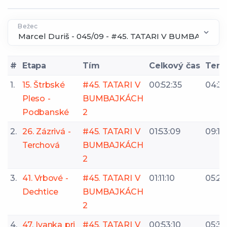
Bežec
#
Etapa
Tím
Celkový čas
Tem
1.
15. Štrbské
#45. TATARI V
00:52:35
04:3
Pleso -
BUMBAJKÁCH
Podbanské
2
2.
26. Zázrivá -
#45. TATARI V
01:53:09
09:10
Terchová
BUMBAJKÁCH
2
3.
41. Vrbové -
#45. TATARI V
01:11:10
05:24
Dechtice
BUMBAJKÁCH
2
4.
47. Ivanka pri
#45. TATARI V
00:53:10
05:35