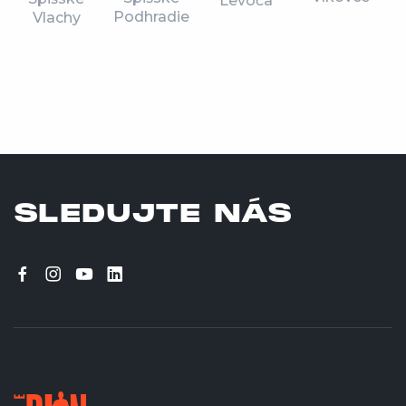
Levoča
Podhradie
Vlachy
SLEDUJTE NÁS