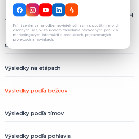
CELKOVÝ POČET REGISTROVANÝCH
TÍMOV: 82
Prihlásením sa na odber noviniek súhlasím s použitím mojich
osobných údajov za účelom zasielania obchodných ponúk a
marketingových informácií o produktoch, pripravovaných
projektoch a novinkách.
Celkové výsledky
Výsledky na etápach
Výsledky podľa bežcov
Výsledky podľa tímov
Výsledky podľa pohlavia