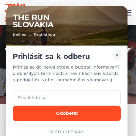
SK
THE RUN
SLOVAKIA
Košice → Bratislava
TÍMY A VÝSLEDKY
×
Prihlásiť sa k odberu
Prihlásené tímy a výsledky z
Prihlás sa do newslettera a budete informovaní
o dôležitých termínoch a novinkách súvisiacich
predchádzajúcich rokov.
s podujatím. Neboj, nemáme čas spamovať ;)
Odoberať
Ročník
SLEDUJTE NÁS