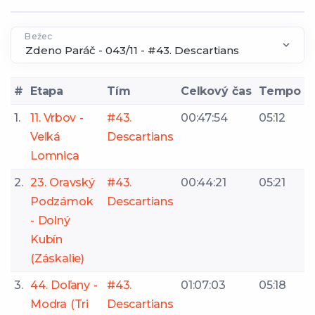
Bežec
#
Etapa
Tím
Celkový čas
Tempo
1.
11. Vrbov -
#43.
00:47:54
05:12
Veľká
Descartians
Lomnica
2.
23. Oravský
#43.
00:44:21
05:21
Podzámok
Descartians
- Dolný
Kubín
(Záskalie)
3.
44. Doľany -
#43.
01:07:03
05:18
Modra (Tri
Descartians