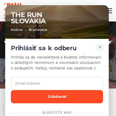
SK
THE RUN
SLOVAKIA
Košice → Bratislava
TÍMY A VÝSLEDKY
×
Prihlásiť sa k odberu
Prihlásené tímy a výsledky z
Prihlás sa do newslettera a budete informovaní
o dôležitých termínoch a novinkách súvisiacich
predchádzajúcich rokov.
s podujatím. Neboj, nemáme čas spamovať ;)
Odoberať
Ročník
SLEDUJTE NÁS