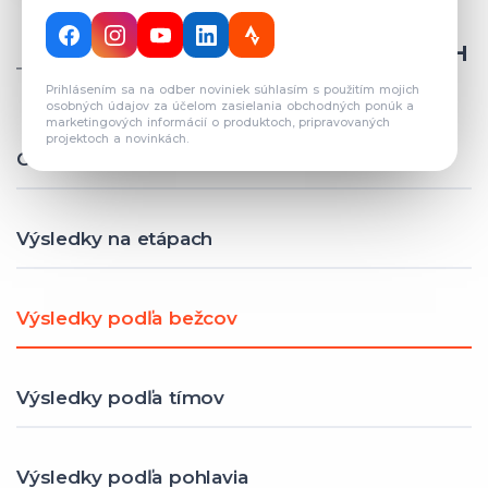
CELKOVÝ POČET REGISTROVANÝCH
TÍMOV: 82
Prihlásením sa na odber noviniek súhlasím s použitím mojich
osobných údajov za účelom zasielania obchodných ponúk a
marketingových informácií o produktoch, pripravovaných
projektoch a novinkách.
Celkové výsledky
Výsledky na etápach
Výsledky podľa bežcov
Výsledky podľa tímov
Výsledky podľa pohlavia