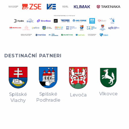
DESTINAČNÍ PATNERI
Vlkovce
Spišské
Spišské
Levoča
Podhradie
Vlachy