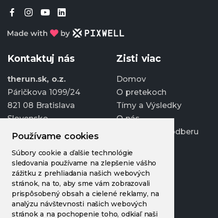
Kontaktuj nás
Zisti viac
therun.sk, o.z.
Domov
Páričkova 1099/24
O pretekoch
821 08 Bratislava
Tímy a Výsledky
Slovensko
O nás
Prihlásiť sa k odberu
Používame cookies
info@therun.sk
Súbory cookie a ďalšie technológie
+421 907 807 363
sledovania používame na zlepšenie vášho
Upraviť cookies
zážitku z prehliadania našich webových
stránok, na to, aby sme vám zobrazovali
prispôsobený obsah a cielené reklamy, na
analýzu návštevnosti našich webových
stránok a na pochopenie toho, odkiaľ naši