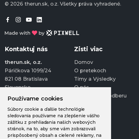
© 2026 therun.sk, o.z.
Všetky práva vyhradené.
Kontaktuj nás
Zisti viac
therun.sk, o.z.
Domov
Páričkova 1099/24
O pretekoch
821 08 Bratislava
Tímy a Výsledky
Slovensko
O nás
Prihlásiť sa k odberu
Používame cookies
info@therun.sk
Súbory cookie a ďalšie technológie
+421 907 807 363
sledovania používame na zlepšenie vášho
Upraviť cookies
zážitku z prehliadania našich webových
stránok, na to, aby sme vám zobrazovali
prispôsobený obsah a cielené reklamy, na