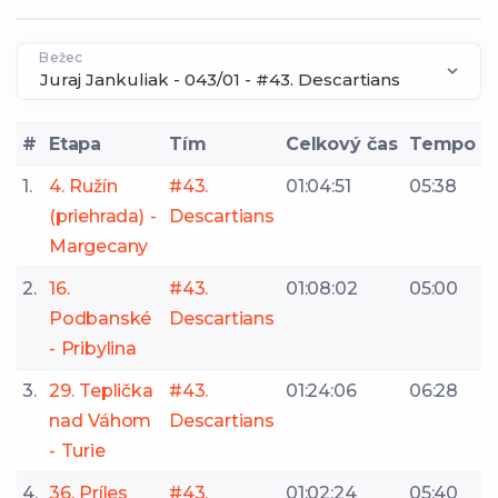
Bežec
#
Etapa
Tím
Celkový čas
Tempo
1.
4. Ružín
#43.
01:04:51
05:38
(priehrada) -
Descartians
Margecany
2.
16.
#43.
01:08:02
05:00
Podbanské
Descartians
- Pribylina
3.
29. Teplička
#43.
01:24:06
06:28
nad Váhom
Descartians
- Turie
4.
36. Príles
#43.
01:02:24
05:40