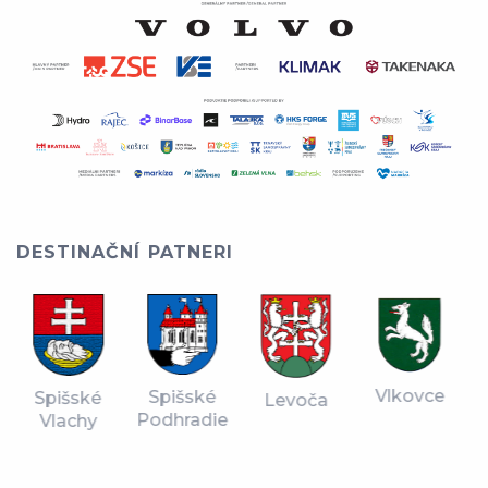
DESTINAČNÍ PATNERI
Vlkovce
Spišské
Spišské
Levoča
Podhradie
Vlachy