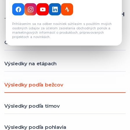
CELKOVÝ POČET REGISTROVANÝCH
TÍMOV: 82
Prihlásením sa na odber noviniek súhlasím s použitím mojich
osobných údajov za účelom zasielania obchodných ponúk a
marketingových informácií o produktoch, pripravovaných
projektoch a novinkách.
Celkové výsledky
Výsledky na etápach
Výsledky podľa bežcov
Výsledky podľa tímov
Výsledky podľa pohlavia