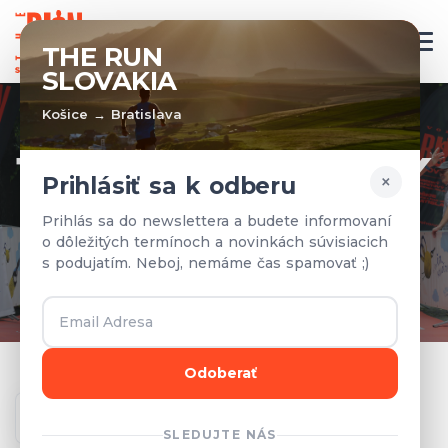
SK
THE RUN
SLOVAKIA
Košice → Bratislava
TÍMY A VÝSLEDKY
×
Prihlásiť sa k odberu
Prihlásené tímy a výsledky z
Prihlás sa do newslettera a budete informovaní
o dôležitých termínoch a novinkách súvisiacich
predchádzajúcich rokov.
s podujatím. Neboj, nemáme čas spamovať ;)
Odoberať
Ročník
SLEDUJTE NÁS