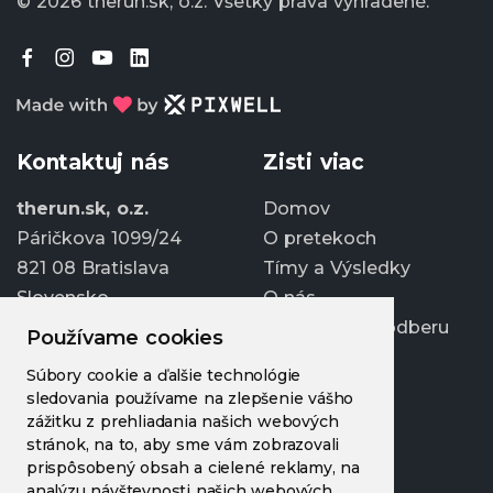
© 2026 therun.sk, o.z.
Všetky práva vyhradené.
Kontaktuj nás
Zisti viac
therun.sk, o.z.
Domov
Páričkova 1099/24
O pretekoch
821 08 Bratislava
Tímy a Výsledky
Slovensko
O nás
Prihlásiť sa k odberu
Používame cookies
info@therun.sk
Súbory cookie a ďalšie technológie
+421 907 807 363
sledovania používame na zlepšenie vášho
Upraviť cookies
zážitku z prehliadania našich webových
stránok, na to, aby sme vám zobrazovali
prispôsobený obsah a cielené reklamy, na
analýzu návštevnosti našich webových