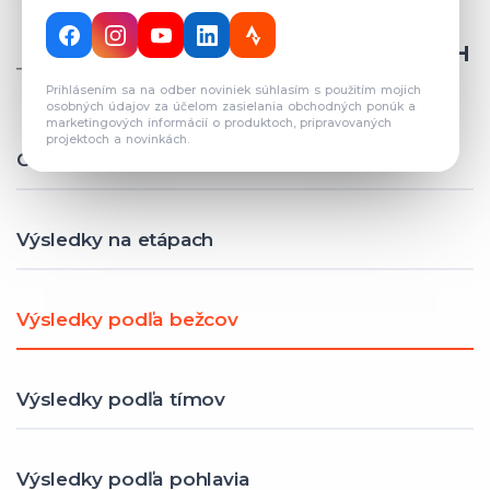
CELKOVÝ POČET REGISTROVANÝCH
TÍMOV: 82
Prihlásením sa na odber noviniek súhlasím s použitím mojich
osobných údajov za účelom zasielania obchodných ponúk a
marketingových informácií o produktoch, pripravovaných
projektoch a novinkách.
Celkové výsledky
Výsledky na etápach
Výsledky podľa bežcov
Výsledky podľa tímov
Výsledky podľa pohlavia