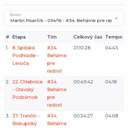
Bežec
#
Etapa
Tím
Celkový čas
Tempo
1.
8. Spišské
#34.
01:10:28
04:43
Podhradie -
Beháme
Levoča
pre
radosť
2.
22. Chlebnice
#34.
00:49:42
04:18
- Oravský
Beháme
Podzámok
pre
radosť
3.
37. Trenčín -
#34.
00:34:27
04:08
Biskupický
Beháme