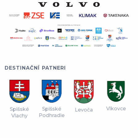
DESTINAČNÍ PATNERI
Vlkovce
Spišské
Spišské
Levoča
Podhradie
Vlachy