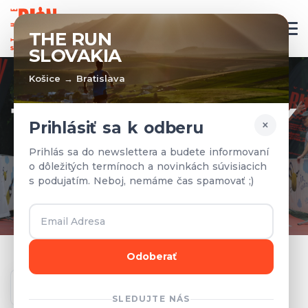
SK
THE RUN
SLOVAKIA
Košice → Bratislava
TÍMY A VÝSLEDKY
×
Prihlásiť sa k odberu
Prihlásené tímy a výsledky z
Prihlás sa do newslettera a budete informovaní
o dôležitých termínoch a novinkách súvisiacich
predchádzajúcich rokov.
s podujatím. Neboj, nemáme čas spamovať ;)
Odoberať
Ročník
SLEDUJTE NÁS