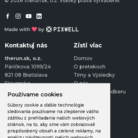
© 2026 therun.sk, o.z.
Všetky práva vyhradené.
Kontaktuj nás
Zisti viac
therun.sk, o.z.
Domov
Páričkova 1099/24
O pretekoch
821 08 Bratislava
Tímy a Výsledky
Slovensko
O nás
Prihlásiť sa k odberu
Používame cookies
info@therun.sk
Súbory cookie a ďalšie technológie
+421 907 807 363
sledovania používame na zlepšenie vášho
Upraviť cookies
zážitku z prehliadania našich webových
stránok, na to, aby sme vám zobrazovali
prispôsobený obsah a cielené reklamy, na
analýzu návštevnosti našich webových