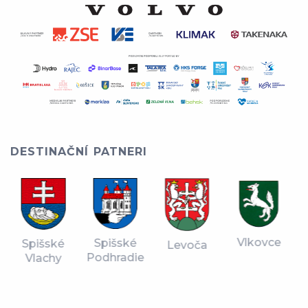
DESTINAČNÍ PATNERI
Vlkovce
Spišské
Spišské
Levoča
Podhradie
Vlachy