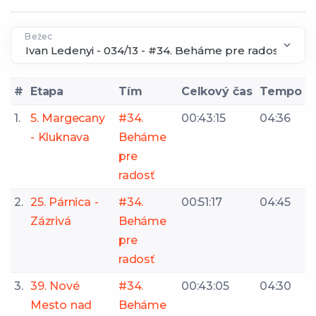
Bežec
#
Etapa
Tím
Celkový čas
Tempo
1.
5. Margecany
#34.
00:43:15
04:36
- Kluknava
Beháme
pre
radosť
2.
25. Párnica -
#34.
00:51:17
04:45
Zázrivá
Beháme
pre
radosť
3.
39. Nové
#34.
00:43:05
04:30
Mesto nad
Beháme