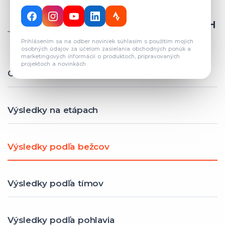
CELKOVÝ POČET REGISTROVANÝCH
TÍMOV: 82
Prihlásením sa na odber noviniek súhlasím s použitím mojich
osobných údajov za účelom zasielania obchodných ponúk a
marketingových informácií o produktoch, pripravovaných
projektoch a novinkách.
Celkové výsledky
Výsledky na etápach
Výsledky podľa bežcov
Výsledky podľa tímov
Výsledky podľa pohlavia