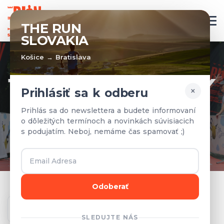
SK
THE RUN
SLOVAKIA
Košice → Bratislava
TÍMY A VÝSLEDKY
×
Prihlásiť sa k odberu
Prihlásené tímy a výsledky z
Prihlás sa do newslettera a budete informovaní
o dôležitých termínoch a novinkách súvisiacich
predchádzajúcich rokov.
s podujatím. Neboj, nemáme čas spamovať ;)
Odoberať
Ročník
SLEDUJTE NÁS