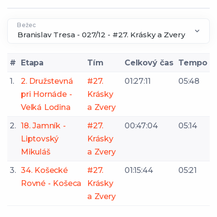
Bežec
#
Etapa
Tím
Celkový čas
Tempo
1.
2. Družstevná
#27.
01:27:11
05:48
pri Hornáde -
Krásky
Veľká Lodina
a Zvery
2.
18. Jamník -
#27.
00:47:04
05:14
Liptovský
Krásky
Mikuláš
a Zvery
3.
34. Košecké
#27.
01:15:44
05:21
Rovné - Košeca
Krásky
a Zvery