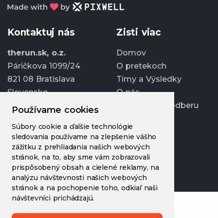
Kontaktuj nás
Zisti viac
therun.sk, o.z.
Domov
Páričkova 1099/24
O pretekoch
821 08 Bratislava
Tímy a Výsledky
Slovensko
O nás
Prihlásiť sa k odberu
Používame cookies
info@therun.sk
Súbory cookie a ďalšie technológie
+421 907 807 363
sledovania používame na zlepšenie vášho
Upraviť cookies
zážitku z prehliadania našich webových
stránok, na to, aby sme vám zobrazovali
prispôsobený obsah a cielené reklamy, na
analýzu návštevnosti našich webových
stránok a na pochopenie toho, odkiaľ naši
návštevníci prichádzajú.