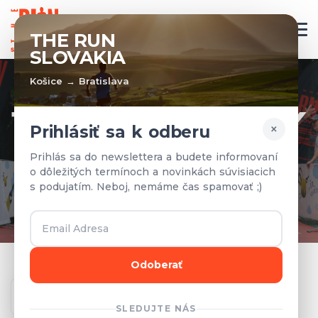
SK
THE RUN
SLOVAKIA
Košice → Bratislava
TÍMY A VÝSLEDKY
×
Prihlásiť sa k odberu
Prihlásené tímy a výsledky z
Prihlás sa do newslettera a budete informovaní
o dôležitých termínoch a novinkách súvisiacich
predchádzajúcich rokov.
s podujatím. Neboj, nemáme čas spamovať ;)
Odoberať
Ročník
SLEDUJTE NÁS