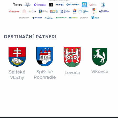
DESTINAČNÍ PATNERI
Vlkovce
Spišské
Spišské
Levoča
Podhradie
Vlachy