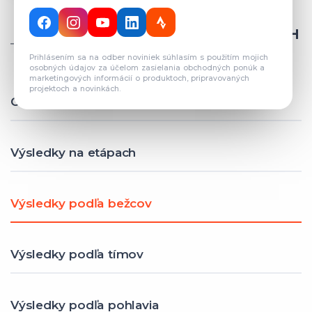
CELKOVÝ POČET REGISTROVANÝCH
TÍMOV: 82
Prihlásením sa na odber noviniek súhlasím s použitím mojich
osobných údajov za účelom zasielania obchodných ponúk a
marketingových informácií o produktoch, pripravovaných
projektoch a novinkách.
Celkové výsledky
Výsledky na etápach
Výsledky podľa bežcov
Výsledky podľa tímov
Výsledky podľa pohlavia