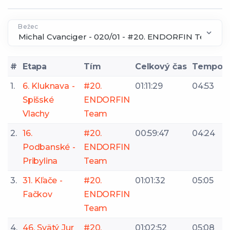
Bežec
#
Etapa
Tím
Celkový čas
Tempo
1.
6. Kluknava -
#20.
01:11:29
04:53
Spišské
ENDORFIN
Vlachy
Team
2.
16.
#20.
00:59:47
04:24
Podbanské -
ENDORFIN
Pribylina
Team
3.
31. Kľače -
#20.
01:01:32
05:05
Fačkov
ENDORFIN
Team
4.
46. Svätý Jur
#20.
01:02:52
05:08