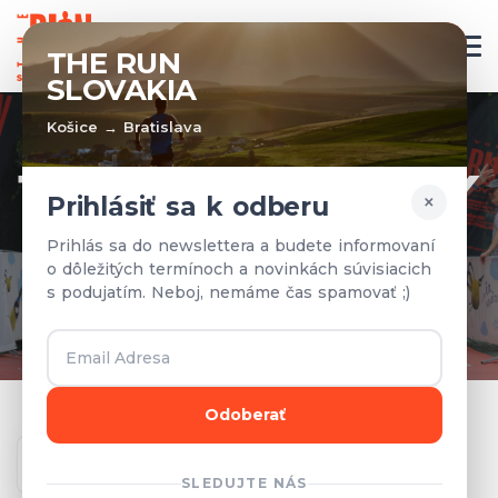
SK
THE RUN
SLOVAKIA
Košice → Bratislava
TÍMY A VÝSLEDKY
×
Prihlásiť sa k odberu
Prihlásené tímy a výsledky z
Prihlás sa do newslettera a budete informovaní
o dôležitých termínoch a novinkách súvisiacich
predchádzajúcich rokov.
s podujatím. Neboj, nemáme čas spamovať ;)
Odoberať
Ročník
SLEDUJTE NÁS