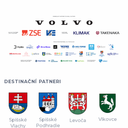
DESTINAČNÍ PATNERI
Vlkovce
Spišské
Spišské
Levoča
Podhradie
Vlachy