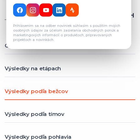
CELKOVÝ POČET REGISTROVANÝCH
TÍMOV: 82
Prihlásením sa na odber noviniek súhlasím s použitím mojich
osobných údajov za účelom zasielania obchodných ponúk a
marketingových informácií o produktoch, pripravovaných
projektoch a novinkách.
Celkové výsledky
Výsledky na etápach
Výsledky podľa bežcov
Výsledky podľa tímov
Výsledky podľa pohlavia