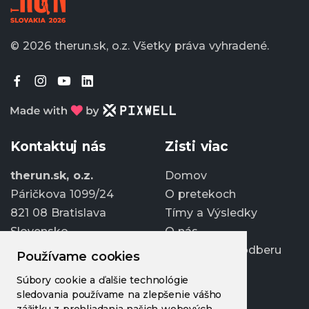
© 2026 therun.sk, o.z.
Všetky práva vyhradené.
Kontaktuj nás
Zisti viac
therun.sk, o.z.
Domov
Páričkova 1099/24
O pretekoch
821 08 Bratislava
Tímy a Výsledky
Slovensko
O nás
Prihlásiť sa k odberu
Používame cookies
info@therun.sk
Súbory cookie a ďalšie technológie
+421 907 807 363
sledovania používame na zlepšenie vášho
Upraviť cookies
zážitku z prehliadania našich webových