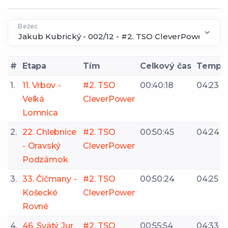
Bežec
#
Etapa
Tím
Celkový čas
Tempo
1.
11. Vrbov -
#2. TSO
00:40:18
04:23
Veľká
CleverPower
Lomnica
2.
22. Chlebnice
#2. TSO
00:50:45
04:24
- Oravský
CleverPower
Podzámok
3.
33. Čičmany -
#2. TSO
00:50:24
04:25
Košecké
CleverPower
Rovné
4.
46. Svätý Jur
#2. TSO
00:55:54
04:33