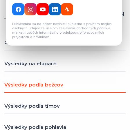
CELKOVÝ POČET REGISTROVANÝCH
TÍMOV: 82
Prihlásením sa na odber noviniek súhlasím s použitím mojich
osobných údajov za účelom zasielania obchodných ponúk a
marketingových informácií o produktoch, pripravovaných
projektoch a novinkách.
Celkové výsledky
Výsledky na etápach
Výsledky podľa bežcov
Výsledky podľa tímov
Výsledky podľa pohlavia