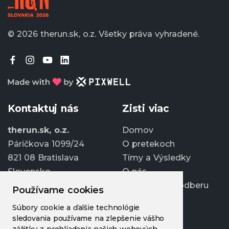
© 2026 therun.sk, o.z.
Všetky práva vyhradené.
Kontaktuj nás
Zisti viac
therun.sk, o.z.
Domov
Páričkova 1099/24
O pretekoch
821 08 Bratislava
Tímy a Výsledky
Slovensko
O nás
Prihlásiť sa k odberu
Používame cookies
info@therun.sk
Súbory cookie a ďalšie technológie
+421 907 807 363
sledovania používame na zlepšenie vášho
Upraviť cookies
zážitku z prehliadania našich webových