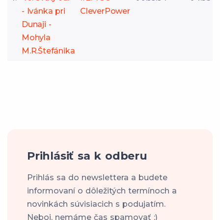
- Ivánka pri
CleverPower
Dunaji -
Mohyla
M.R.Štefánika
Prihlásiť sa k odberu
Prihlás sa do newslettera a budete
informovaní o dôležitých termínoch a
novinkách súvisiacich s podujatím.
Neboj, nemáme čas spamovať ;)