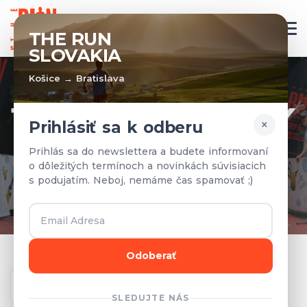
SK
THE RUN
SLOVAKIA
Košice → Bratislava
TÍMY A VÝSLEDKY
×
Prihlásiť sa k odberu
Prihlásené tímy a výsledky z
Prihlás sa do newslettera a budete informovaní
o dôležitých termínoch a novinkách súvisiacich
predchádzajúcich rokov.
s podujatím. Neboj, nemáme čas spamovať ;)
Odoberať
Ročník
SLEDUJTE NÁS