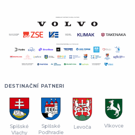
DESTINAČNÍ PATNERI
Vlkovce
Spišské
Spišské
Levoča
Podhradie
Vlachy