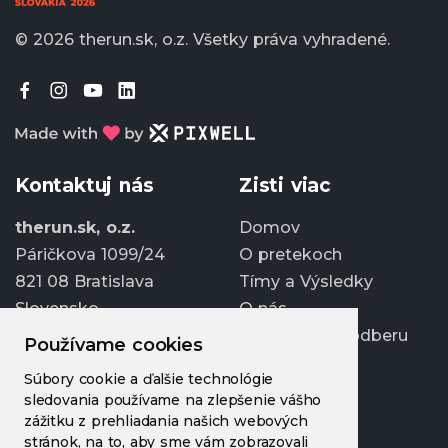
© 2026 therun.sk, o.z.
Všetky práva vyhradené.
Kontaktuj nás
Zisti viac
therun.sk, o.z.
Domov
Páričkova 1099/24
O pretekoch
821 08 Bratislava
Tímy a Výsledky
Slovensko
O nás
Prihlásiť sa k odberu
Používame cookies
info@therun.sk
Súbory cookie a ďalšie technológie
+421 907 807 363
sledovania používame na zlepšenie vášho
Upraviť cookies
zážitku z prehliadania našich webových
stránok, na to, aby sme vám zobrazovali