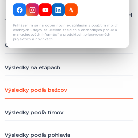
CELKOVÝ POČET REGISTROVANÝCH
TÍMOV: 82
Prihlásením sa na odber noviniek súhlasím s použitím mojich
osobných údajov za účelom zasielania obchodných ponúk a
marketingových informácií o produktoch, pripravovaných
projektoch a novinkách.
Celkové výsledky
Výsledky na etápach
Výsledky podľa bežcov
Výsledky podľa tímov
Výsledky podľa pohlavia