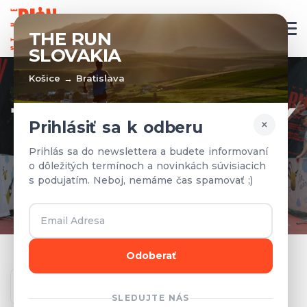
SK
THE RUN
SLOVAKIA
Košice → Bratislava
TÍMY A VÝSLEDKY
×
Prihlásiť sa k odberu
Prihlásené tímy a výsledky z
Prihlás sa do newslettera a budete informovaní
o dôležitých termínoch a novinkách súvisiacich
predchádzajúcich rokov.
s podujatím. Neboj, nemáme čas spamovať ;)
Odoberať
Ročník
SLEDUJTE NÁS