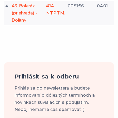
4.
43. Boleráz
#14.
00:51:56
04:01
(priehrada) -
N.T.P.T.M.
Doľany
Prihlásiť sa k odberu
Prihlás sa do newslettera a budete
informovaní o dôležitých termínoch a
novinkách súvisiacich s podujatím.
Neboj, nemáme čas spamovať ;)