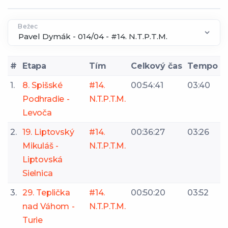
Bežec
#
Etapa
Tím
Celkový čas
Tempo
1.
8. Spišské
#14.
00:54:41
03:40
Podhradie -
N.T.P.T.M.
Levoča
2.
19. Liptovský
#14.
00:36:27
03:26
Mikuláš -
N.T.P.T.M.
Liptovská
Sielnica
3.
29. Teplička
#14.
00:50:20
03:52
nad Váhom -
N.T.P.T.M.
Turie