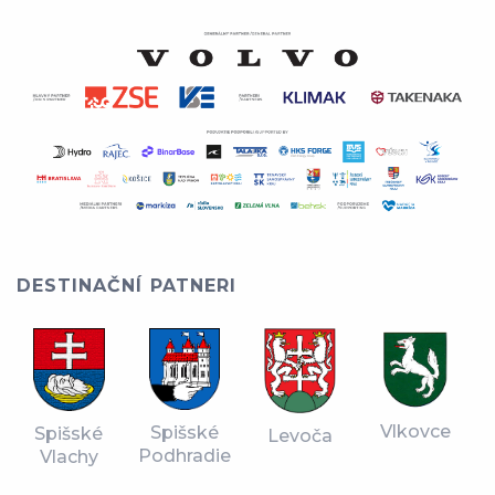
DESTINAČNÍ PATNERI
Vlkovce
Spišské
Spišské
Levoča
Podhradie
Vlachy