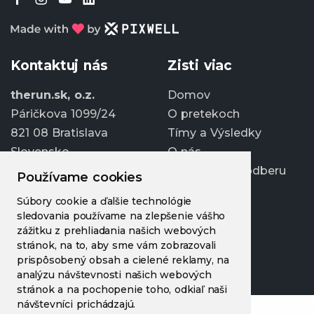
Kontaktuj nás
Zisti viac
therun.sk, o.z.
Domov
Páričkova 1099/24
O pretekoch
821 08 Bratislava
Tímy a Výsledky
Slovensko
O nás
Prihlásiť sa k odberu
Používame cookies
info@therun.sk
Súbory cookie a ďalšie technológie
+421 907 807 363
sledovania používame na zlepšenie vášho
Upraviť cookies
zážitku z prehliadania našich webových
stránok, na to, aby sme vám zobrazovali
prispôsobený obsah a cielené reklamy, na
analýzu návštevnosti našich webových
stránok a na pochopenie toho, odkiaľ naši
návštevníci prichádzajú.