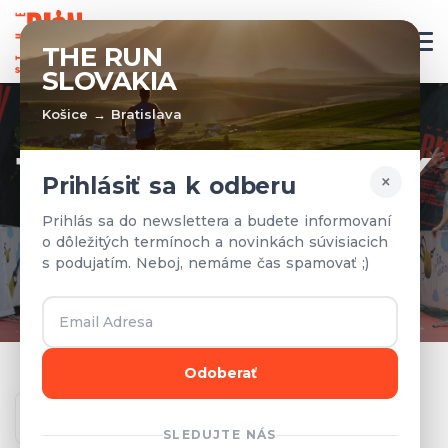
SK
THE RUN
SLOVAKIA
Košice → Bratislava
TÍMY A VÝSLEDKY
×
Prihlásiť sa k odberu
Prihlásené tímy a výsledky z
Prihlás sa do newslettera a budete informovaní
o dôležitých termínoch a novinkách súvisiacich
predchádzajúcich rokov.
s podujatím. Neboj, nemáme čas spamovať ;)
Odoberať
Ročník
SLEDUJTE NÁS