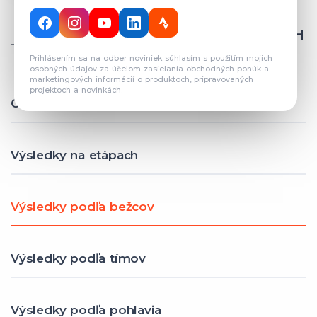
CELKOVÝ POČET REGISTROVANÝCH
TÍMOV: 82
Prihlásením sa na odber noviniek súhlasím s použitím mojich
osobných údajov za účelom zasielania obchodných ponúk a
marketingových informácií o produktoch, pripravovaných
projektoch a novinkách.
Celkové výsledky
Výsledky na etápach
Výsledky podľa bežcov
Výsledky podľa tímov
Výsledky podľa pohlavia