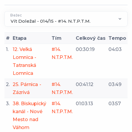
Bežec
#
Etapa
Tím
Celkový čas
Tempo
1.
12. Veľká
#14.
00:30:19
04:03
Lomnica -
N.T.P.T.M.
Tatranská
Lomnica
2.
25. Párnica -
#14.
00:41:12
03:49
Zázrivá
N.T.P.T.M.
3.
38. Biskupický
#14.
01:03:13
03:57
kanál - Nové
N.T.P.T.M.
Mesto nad
Váhom