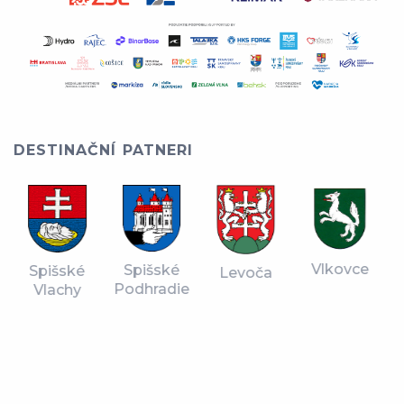
DESTINAČNÍ PATNERI
Vlkovce
Spišské
Spišské
Levoča
Podhradie
Vlachy