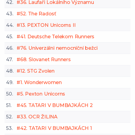
42.
#36. Laufaři Lokálního Významu
43.
#52. The Radosť
44.
#13. PEXTON Unicorns II
45.
#41. Deutsche Telekom Runners
46.
#76. Univerzálni nemocniční bežci
47.
#68. Slovanet Runners
48.
#12. STG Zvolen
49.
#1. Wonderwomen
50.
#5. Pexton Unicorns
51.
#45. TATARI V BUMBAJKÁCH 2
52.
#33. OCR ŽILINA
53.
#42. TATARI V BUMBAJKÁCH 1