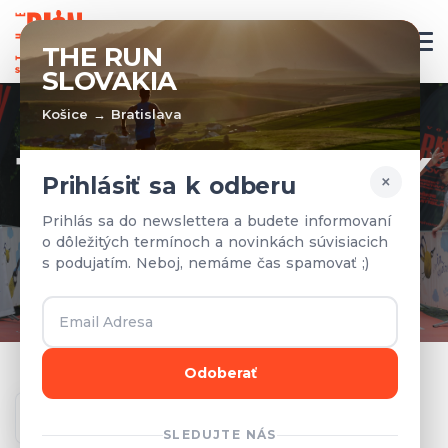
SK
THE RUN
SLOVAKIA
Košice → Bratislava
TÍMY A VÝSLEDKY
×
Prihlásiť sa k odberu
Prihlásené tímy a výsledky z
Prihlás sa do newslettera a budete informovaní
o dôležitých termínoch a novinkách súvisiacich
predchádzajúcich rokov.
s podujatím. Neboj, nemáme čas spamovať ;)
Odoberať
Ročník
SLEDUJTE NÁS