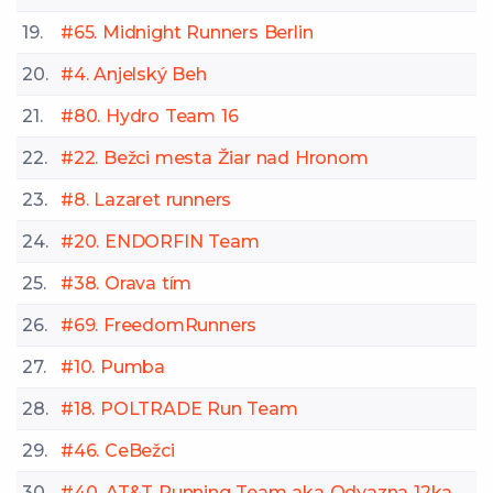
19.
#65. Midnight Runners Berlin
20.
#4. Anjelský Beh
21.
#80. Hydro Team 16
22.
#22. Bežci mesta Žiar nad Hronom
23.
#8. Lazaret runners
24.
#20. ENDORFIN Team
25.
#38. Orava tím
26.
#69. FreedomRunners
27.
#10. Pumba
28.
#18. POLTRADE Run Team
29.
#46. CeBežci
30.
#40. AT&T Running Team aka Odvazna 12ka