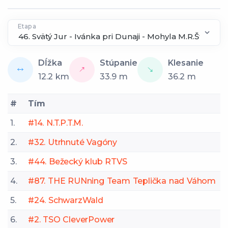
Etapa
Dĺžka
Stúpanie
Klesanie
12.2
km
33.9
m
36.2
m
#
Tím
1.
#14. N.T.P.T.M.
2.
#32. Utrhnuté Vagóny
3.
#44. Bežecký klub RTVS
4.
#87. THE RUNning Team Teplička nad Váhom
5.
#24. SchwarzWald
6.
#2. TSO CleverPower