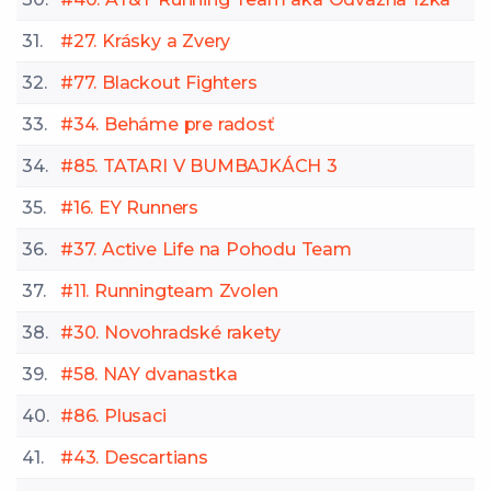
31.
#27. Krásky a Zvery
32.
#77. Blackout Fighters
33.
#34. Beháme pre radosť
34.
#85. TATARI V BUMBAJKÁCH 3
35.
#16. EY Runners
36.
#37. Active Life na Pohodu Team
37.
#11. Runningteam Zvolen
38.
#30. Novohradské rakety
39.
#58. NAY dvanastka
40.
#86. Plusaci
41.
#43. Descartians