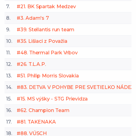
7.
#21. BK Spartak Medzev
8.
#3. Adam's 7
9.
#39. Stellantis run team
10.
#35. Lišiaci z Považia
11.
#48. Thermal Park Vrbov
12.
#26. T.L.A.P.
13.
#51. Philip Morris Slovakia
14.
#83. DETVA V POHYBE PRE SVETIELKO NÁDEJ
15.
#15. MS výšky - STG Prievidza
16.
#62. Champion Team
17.
#81. TAKENAKA
18.
#88. VÚSCH