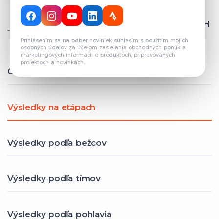
CELKOVÝ POČET REGISTROVANÝCH
TÍMOV: 82
Prihlásením sa na odber noviniek súhlasím s použitím mojich
osobných údajov za účelom zasielania obchodných ponúk a
marketingových informácií o produktoch, pripravovaných
projektoch a novinkách.
Celkové výsledky
Výsledky na etápach
Výsledky podľa bežcov
Výsledky podľa tímov
Výsledky podľa pohlavia