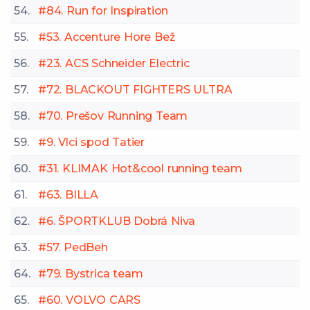
54.
#84. Run for Inspiration
55.
#53. Accenture Hore Bež
56.
#23. ACS Schneider Electric
57.
#72. BLACKOUT FIGHTERS ULTRA
58.
#70. Prešov Running Team
59.
#9. Vlci spod Tatier
60.
#31. KLIMAK Hot&cool running team
61.
#63. BILLA
62.
#6. ŠPORTKLUB Dobrá Niva
63.
#57. PedBeh
64.
#79. Bystrica team
65.
#60. VOLVO CARS