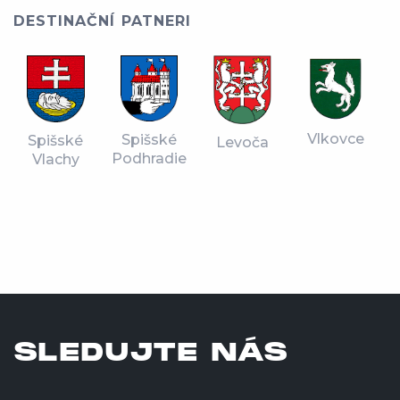
DESTINAČNÍ PATNERI
Vlkovce
Spišské
Spišské
Levoča
Podhradie
Vlachy
SLEDUJTE NÁS