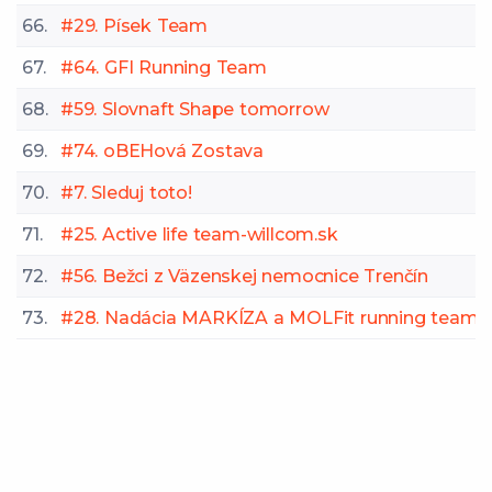
66.
#29. Písek Team
67.
#64. GFI Running Team
68.
#59. Slovnaft Shape tomorrow
69.
#74. oBEHová Zostava
70.
#7. Sleduj toto!
71.
#25. Active life team-willcom.sk
72.
#56. Bežci z Väzenskej nemocnice Trenčín
73.
#28. Nadácia MARKÍZA a MOLFit running team