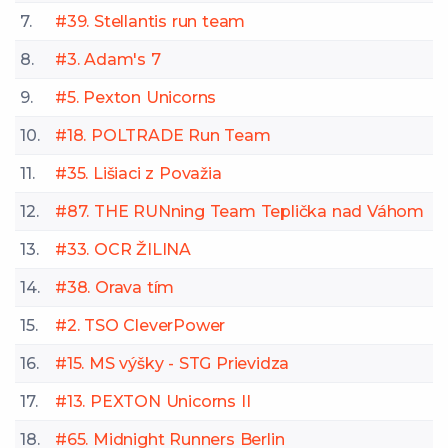
7.
#39. Stellantis run team
8.
#3. Adam's 7
9.
#5. Pexton Unicorns
10.
#18. POLTRADE Run Team
11.
#35. Lišiaci z Považia
12.
#87. THE RUNning Team Teplička nad Váhom
13.
#33. OCR ŽILINA
14.
#38. Orava tím
15.
#2. TSO CleverPower
16.
#15. MS výšky - STG Prievidza
17.
#13. PEXTON Unicorns II
18.
#65. Midnight Runners Berlin