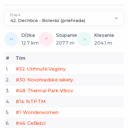
Etapa
Dĺžka
Stúpanie
Klesanie
12.7
km
207.7
m
204.1
m
#
Tím
1.
#32. Utrhnuté Vagóny
2.
#30. Novohradské rakety
3.
#48. Thermal Park Vrbov
4.
#14. N.T.P.T.M.
5.
#1. Wonderwomen
6.
#46. CeBežci