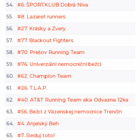
54.
#6. ŠPORTKLUB Dobrá Niva
55.
#8. Lazaret runners
56.
#27. Krásky a Zvery
57.
#77. Blackout Fighters
58.
#70. Prešov Running Team
59.
#76. Univerzálni nemocniční bežci
60.
#62. Champion Team
61.
#26. T.L.A.P.
62.
#40. AT&T Running Team aka Odvazna 12ka
63.
#56. Bežci z Väzenskej nemocnice Trenčín
64.
#4. Anjelský Beh
65.
#7. Sleduj toto!