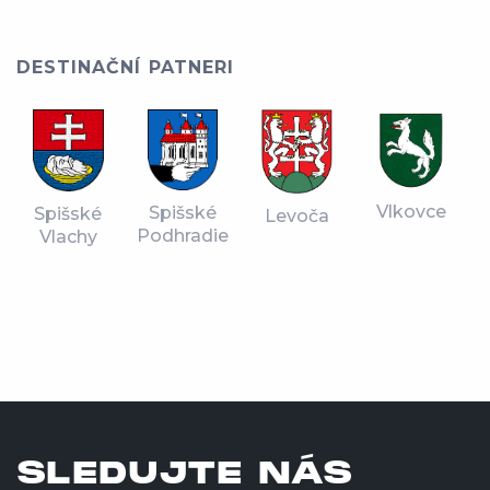
DESTINAČNÍ PATNERI
Vlkovce
Spišské
Spišské
Levoča
Podhradie
Vlachy
SLEDUJTE NÁS