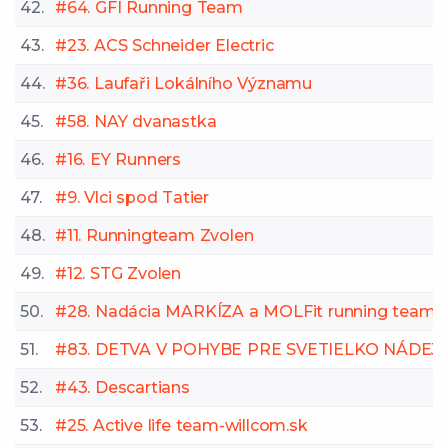
42.
#64. GFI Running Team
43.
#23. ACS Schneider Electric
44.
#36. Laufaři Lokálního Významu
45.
#58. NAY dvanastka
46.
#16. EY Runners
47.
#9. Vlci spod Tatier
48.
#11. Runningteam Zvolen
49.
#12. STG Zvolen
50.
#28. Nadácia MARKÍZA a MOLFit running team
51.
#83. DETVA V POHYBE PRE SVETIELKO NÁDEJ
52.
#43. Descartians
53.
#25. Active life team-willcom.sk