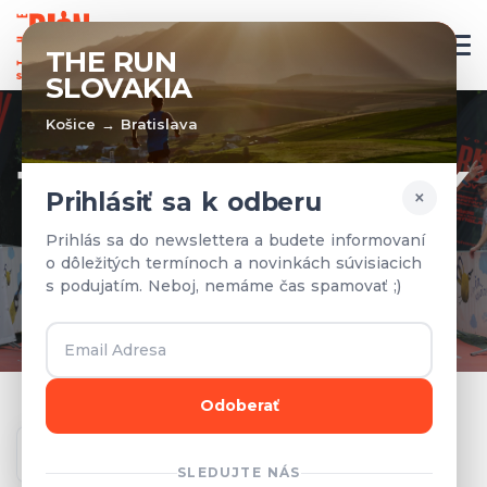
SK
THE RUN
SLOVAKIA
Košice → Bratislava
TÍMY A VÝSLEDKY
×
Prihlásiť sa k odberu
Prihlásené tímy a výsledky z
Prihlás sa do newslettera a budete informovaní
o dôležitých termínoch a novinkách súvisiacich
predchádzajúcich rokov.
s podujatím. Neboj, nemáme čas spamovať ;)
Odoberať
Ročník
SLEDUJTE NÁS