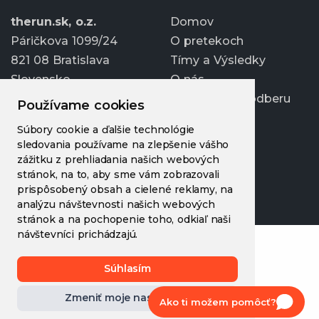
therun.sk, o.z.
Domov
Páričkova 1099/24
O pretekoch
821 08 Bratislava
Tímy a Výsledky
Slovensko
O nás
Prihlásiť sa k odberu
Používame cookies
info@therun.sk
Súbory cookie a ďalšie technológie
+421 907 807 363
sledovania používame na zlepšenie vášho
Upraviť cookies
zážitku z prehliadania našich webových
stránok, na to, aby sme vám zobrazovali
prispôsobený obsah a cielené reklamy, na
analýzu návštevnosti našich webových
stránok a na pochopenie toho, odkiaľ naši
návštevníci prichádzajú.
Súhlasím
Zmeniť moje nastavenia
Ako ti možem pomôcť?