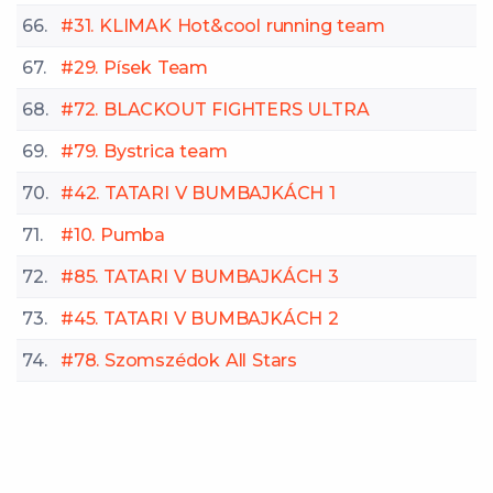
66.
#31. KLIMAK Hot&cool running team
67.
#29. Písek Team
68.
#72. BLACKOUT FIGHTERS ULTRA
69.
#79. Bystrica team
70.
#42. TATARI V BUMBAJKÁCH 1
71.
#10. Pumba
72.
#85. TATARI V BUMBAJKÁCH 3
73.
#45. TATARI V BUMBAJKÁCH 2
74.
#78. Szomszédok All Stars