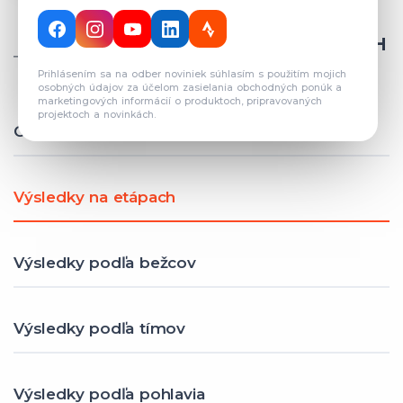
CELKOVÝ POČET REGISTROVANÝCH
TÍMOV: 82
Prihlásením sa na odber noviniek súhlasím s použitím mojich
osobných údajov za účelom zasielania obchodných ponúk a
marketingových informácií o produktoch, pripravovaných
projektoch a novinkách.
Celkové výsledky
Výsledky na etápach
Výsledky podľa bežcov
Výsledky podľa tímov
Výsledky podľa pohlavia