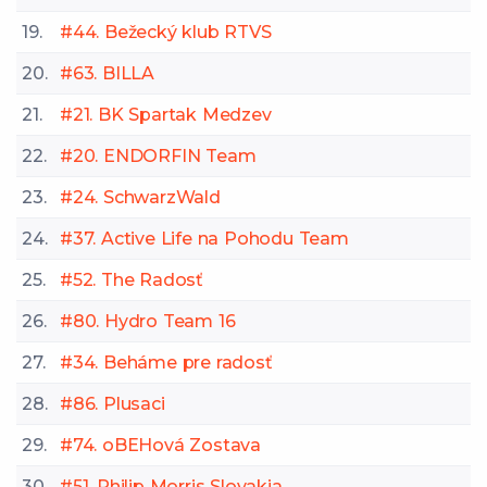
19.
#44. Bežecký klub RTVS
20.
#63. BILLA
21.
#21. BK Spartak Medzev
22.
#20. ENDORFIN Team
23.
#24. SchwarzWald
24.
#37. Active Life na Pohodu Team
25.
#52. The Radosť
26.
#80. Hydro Team 16
27.
#34. Beháme pre radosť
28.
#86. Plusaci
29.
#74. oBEHová Zostava
30.
#51. Philip Morris Slovakia