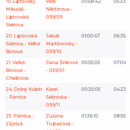
19. Liptovský
Vera
00:58:42
05:33
Mikuláš -
Nikitinova -
Liptovská
039/09
Sielnica
20. Liptovská
Jakub
01:00:47
06:35
Sielnica - Veľké
Martinovsky -
Borové
039/10
21. Veľké
Dana Šinková
00:55:05
07:04
Borové -
- 039/01
Chlebnice
24. Dolný Kubín
Karel
00:35:05
04:23
- Párnica
Seknicka -
039/11
25. Párnica -
Zuzana
01:36:10
08:55
Zázrivá
Trubačová -