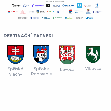
DESTINAČNÍ PATNERI
Vlkovce
Spišské
Spišské
Levoča
Podhradie
Vlachy