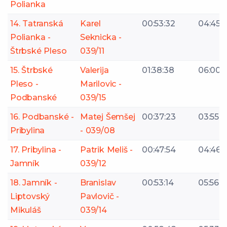
Polianka
14. Tatranská
Karel
00:53:32
04:45
Polianka -
Seknicka -
Štrbské Pleso
039/11
15. Štrbské
Valerija
01:38:38
06:00
Pleso -
Marilovic -
Podbanské
039/15
16. Podbanské -
Matej Šemšej
00:37:23
03:55
Pribylina
- 039/08
17. Pribylina -
Patrik Meliš -
00:47:54
04:46
Jamník
039/12
18. Jamník -
Branislav
00:53:14
05:56
Liptovský
Pavlovič -
Mikuláš
039/14