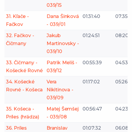
039/15
31. Kľače -
Dana Šinková
01:31:40
07:35
Fačkov
- 039/01
32. Fačkov -
Jakub
01:24:51
08:20
Čičmany
Martinovsky -
039/10
33. Čičmany -
Patrik Meliš -
00:55:39
04:53
Košecké Rovné
039/12
34. Košecké
Vera
01:17:02
05:26
Rovné - Košeca
Nikitinova -
039/09
35. Košeca -
Matej Šemšej
00:56:47
04:23
Príles (hrádza)
- 039/08
36. Príles
Branislav
01:07:32
06:08