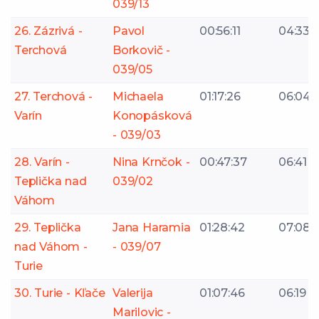
039/13
26. Zázrivá -
Pavol
00:56:11
04:33
Terchová
Borkovič -
039/05
27. Terchová -
Michaela
01:17:26
06:04
Varín
Konopásková
- 039/03
28. Varín -
Nina Krnčok -
00:47:37
06:41
Teplička nad
039/02
Váhom
29. Teplička
Jana Haramia
01:28:42
07:08
nad Váhom -
- 039/07
Turie
30. Turie - Kľače
Valerija
01:07:46
06:19
Marilovic -