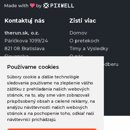
Kontaktuj nás
Zisti viac
therun.sk, o.z.
Domov
Páričkova 1099/24
O pretekoch
821 08 Bratislava
Tímy a Výsledky
Slovensko
O nás
Prihlásiť sa k odberu
Používame cookies
info@therun.sk
Súbory cookie a ďalšie technológie
+421 907 807 363
sledovania používame na zlepšenie vášho
Upraviť cookies
zážitku z prehliadania našich webových
stránok, na to, aby sme vám zobrazovali
prispôsobený obsah a cielené reklamy, na
analýzu návštevnosti našich webových
stránok a na pochopenie toho, odkiaľ naši
návštevníci prichádzajú.