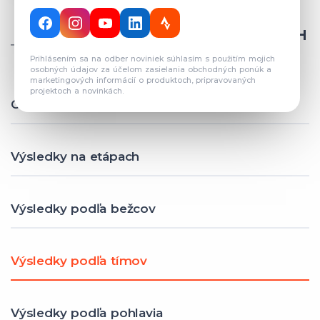
CELKOVÝ POČET REGISTROVANÝCH
TÍMOV: 82
Prihlásením sa na odber noviniek súhlasím s použitím mojich
osobných údajov za účelom zasielania obchodných ponúk a
marketingových informácií o produktoch, pripravovaných
projektoch a novinkách.
Celkové výsledky
Výsledky na etápach
Výsledky podľa bežcov
Výsledky podľa tímov
Výsledky podľa pohlavia