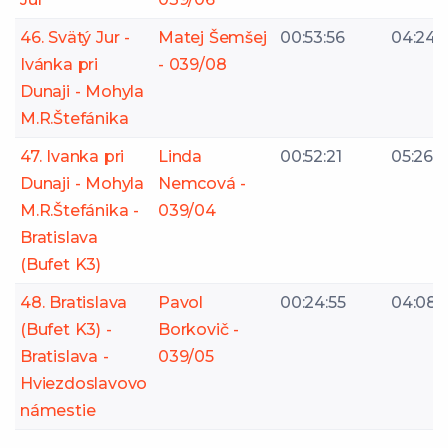
46. Svätý Jur -
Matej Šemšej
00:53:56
04:24
Ivánka pri
- 039/08
Dunaji - Mohyla
M.R.Štefánika
47. Ivanka pri
Linda
00:52:21
05:26
Dunaji - Mohyla
Nemcová -
M.R.Štefánika -
039/04
Bratislava
(Bufet K3)
48. Bratislava
Pavol
00:24:55
04:08
(Bufet K3) -
Borkovič -
Bratislava -
039/05
Hviezdoslavovo
námestie