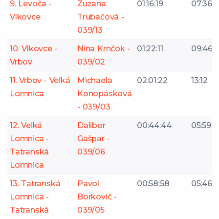
9. Levoča -
Zuzana
01:16:19
07:36
Vlkovce
Trubačová -
039/13
10. Vlkovce -
Nina Krnčok -
01:22:11
09:46
Vrbov
039/02
11. Vrbov - Veľká
Michaela
02:01:22
13:12
Lomnica
Konopásková
- 039/03
12. Veľká
Dalibor
00:44:44
05:59
Lomnica -
Gašpar -
Tatranská
039/06
Lomnica
13. Tatranská
Pavol
00:58:58
05:46
Lomnica -
Borkovič -
Tatranská
039/05