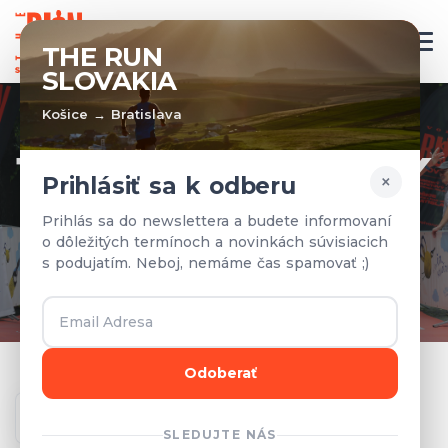
SK
THE RUN
SLOVAKIA
Košice → Bratislava
TÍMY A VÝSLEDKY
×
Prihlásiť sa k odberu
Prihlásené tímy a výsledky z
Prihlás sa do newslettera a budete informovaní
o dôležitých termínoch a novinkách súvisiacich
predchádzajúcich rokov.
s podujatím. Neboj, nemáme čas spamovať ;)
Odoberať
Ročník
SLEDUJTE NÁS