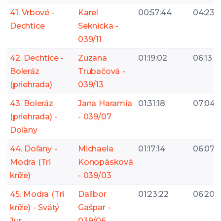
41. Vrbové -
Karel
00:57:44
04:23
Dechtice
Seknicka -
039/11
42. Dechtice -
Zuzana
01:19:02
06:13
Boleráz
Trubačová -
(priehrada)
039/13
43. Boleráz
Jana Haramia
01:31:18
07:04
(priehrada) -
- 039/07
Doľany
44. Doľany -
Michaela
01:17:14
06:07
Modra (Tri
Konopásková
kríže)
- 039/03
45. Modra (Tri
Dalibor
01:23:22
06:20
kríže) - Svätý
Gašpar -
Jur
039/06