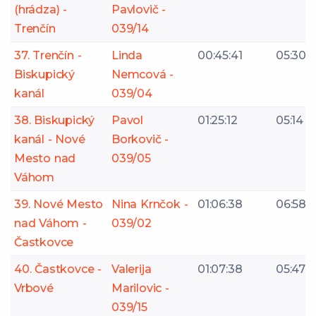
(hrádza) -
Pavlovič -
Trenčín
039/14
37. Trenčín -
Linda
00:45:41
05:30
Biskupický
Nemcová -
kanál
039/04
38. Biskupický
Pavol
01:25:12
05:14
kanál - Nové
Borkovič -
Mesto nad
039/05
Váhom
39. Nové Mesto
Nina Krnčok -
01:06:38
06:58
nad Váhom -
039/02
Častkovce
40. Častkovce -
Valerija
01:07:38
05:47
Vrbové
Marilovic -
039/15