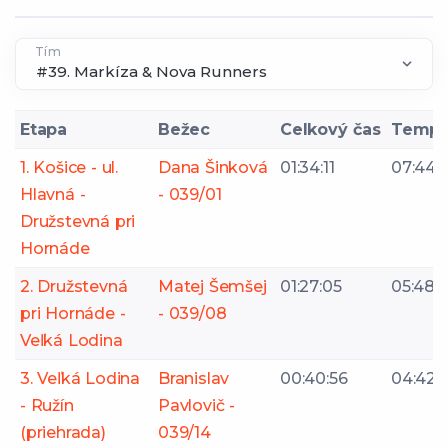
Tím
Etapa
Bežec
Celkový čas
Temp
1. Košice - ul.
Dana Šinková
01:34:11
07:44
Hlavná -
- 039/01
Družstevná pri
Hornáde
2. Družstevná
Matej Šemšej
01:27:05
05:48
pri Hornáde -
- 039/08
Veľká Lodina
3. Veľká Lodina
Branislav
00:40:56
04:42
- Ružín
Pavlovič -
(priehrada)
039/14