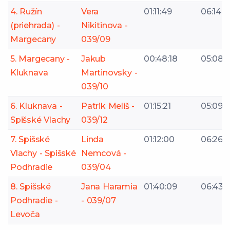
4. Ružín
Vera
01:11:49
06:14
(priehrada) -
Nikitinova -
Margecany
039/09
5. Margecany -
Jakub
00:48:18
05:08
Kluknava
Martinovsky -
039/10
6. Kluknava -
Patrik Meliš -
01:15:21
05:09
Spišské Vlachy
039/12
7. Spišské
Linda
01:12:00
06:26
Vlachy - Spišské
Nemcová -
Podhradie
039/04
8. Spišské
Jana Haramia
01:40:09
06:43
Podhradie -
- 039/07
Levoča