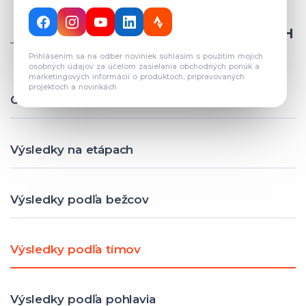
CELKOVÝ POČET REGISTROVANÝCH
TÍMOV: 82
Prihlásením sa na odber noviniek súhlasím s použitím mojich
osobných údajov za účelom zasielania obchodných ponúk a
marketingových informácií o produktoch, pripravovaných
projektoch a novinkách.
Celkové výsledky
Výsledky na etápach
Výsledky podľa bežcov
Výsledky podľa tímov
Výsledky podľa pohlavia