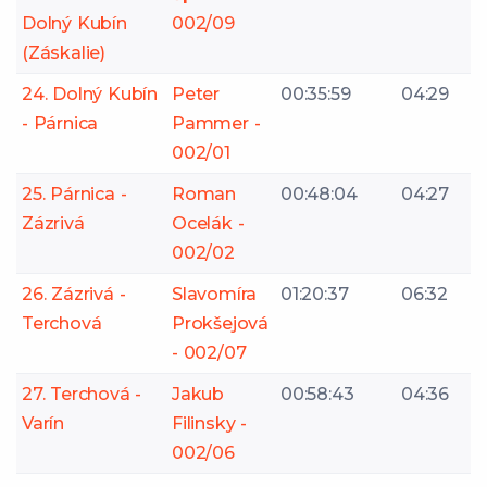
Dolný Kubín
002/09
(Záskalie)
24. Dolný Kubín
Peter
00:35:59
04:29
- Párnica
Pammer -
002/01
25. Párnica -
Roman
00:48:04
04:27
Zázrivá
Ocelák -
002/02
26. Zázrivá -
Slavomíra
01:20:37
06:32
Terchová
Prokšejová
- 002/07
27. Terchová -
Jakub
00:58:43
04:36
Varín
Filinsky -
002/06