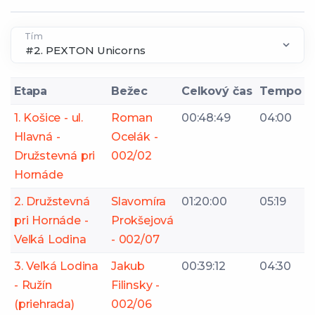
Tím
Etapa
Bežec
Celkový čas
Tempo
1. Košice - ul.
Roman
00:48:49
04:00
Hlavná -
Ocelák -
Družstevná pri
002/02
Hornáde
2. Družstevná
Slavomíra
01:20:00
05:19
pri Hornáde -
Prokšejová
Veľká Lodina
- 002/07
3. Veľká Lodina
Jakub
00:39:12
04:30
- Ružín
Filinsky -
(priehrada)
002/06