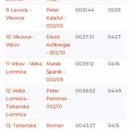
9. Levoča -
Peter
00:51:44
05:09
Vlkovce
Kalafut -
002/03
10. Vlkovce -
Dávid
00:37:31
04:27
Vrbov
Achberger
- 002/10
11. Vrbov - Veľká
Marek
00:39:12
04:16
Lomnica
Špánik -
002/09
12. Veľká
Peter
00:36:02
04:49
Lomnica -
Pammer -
Tatranská
002/01
Lomnica
13. Tatranská
Roman
00:43:27
04:15