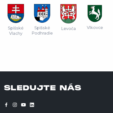
Vlkovce
Spišské
Spišské
Levoča
Podhradie
Vlachy
SLEDUJTE NÁS