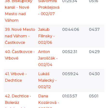
38. Biskupický
Slavomíra
01:25:34
05:16
kanál - Nové
Prokšejová
Mesto nad
- 002/07
Váhom
39. Nové Mesto
Jakub
00:44:06
04:37
nad Váhom -
Filinsky -
Častkovce
002/06
40. Častkovce -
Anton
00:52:31
04:29
Vrbové
Jaroščák -
002/04
41. Vrbové -
Lukáš
00:59:24
04:30
Dechtice
Malecký -
002/12
42. Dechtice -
Dana
01:03:57
05:01
Boleráz
Kozárová -