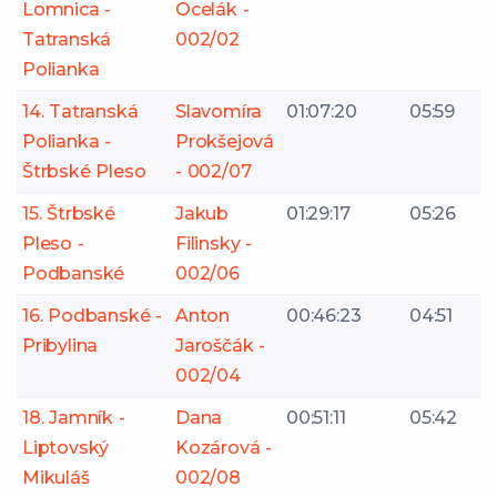
Lomnica -
Ocelák -
Tatranská
002/02
Polianka
14. Tatranská
Slavomíra
01:07:20
05:59
Polianka -
Prokšejová
Štrbské Pleso
- 002/07
15. Štrbské
Jakub
01:29:17
05:26
Pleso -
Filinsky -
Podbanské
002/06
16. Podbanské -
Anton
00:46:23
04:51
Pribylina
Jaroščák -
002/04
18. Jamník -
Dana
00:51:11
05:42
Liptovský
Kozárová -
Mikuláš
002/08