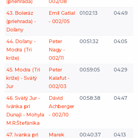
(priehrada)
002/08
43. Boleráz
Emil Gatial
01:02:13
04:49
(priehrada) -
- 002/05
Doľany
44. Doľany -
Peter
00:51:32
04:05
Modra (Tri
Nagy -
kríže)
002/11
45. Modra (Tri
Peter
00:59:05
04:29
kríže) - Svätý
Kalafut -
Jur
002/03
46. Svätý Jur -
Dávid
00:58:38
04:47
Ivánka pri
Achberger
Dunaji - Mohyla
- 002/10
M.R.Štefánika
47. Ivanka pri
Marek
00:40:37
04:13