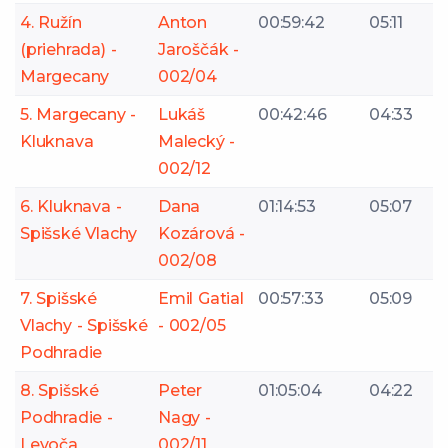
4. Ružín
Anton
00:59:42
05:11
(priehrada) -
Jaroščák -
Margecany
002/04
5. Margecany -
Lukáš
00:42:46
04:33
Kluknava
Malecký -
002/12
6. Kluknava -
Dana
01:14:53
05:07
Spišské Vlachy
Kozárová -
002/08
7. Spišské
Emil Gatial
00:57:33
05:09
Vlachy - Spišské
- 002/05
Podhradie
8. Spišské
Peter
01:05:04
04:22
Podhradie -
Nagy -
Levoča
002/11