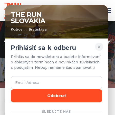
SK
THE RUN
SLOVAKIA
Košice → Bratislava
TÍMY A VÝSLEDKY
×
Prihlásiť sa k odberu
Prihlásené tímy a výsledky z
Prihlás sa do newslettera a budete informovaní
o dôležitých termínoch a novinkách súvisiacich
predchádzajúcich rokov.
s podujatím. Neboj, nemáme čas spamovať ;)
Odoberať
Ročník
SLEDUJTE NÁS