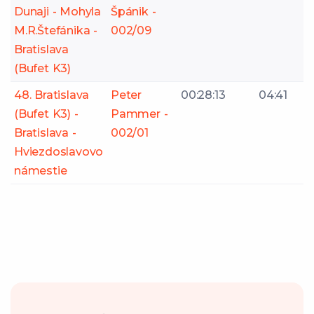
Dunaji - Mohyla
Špánik -
M.R.Štefánika -
002/09
Bratislava
(Bufet K3)
48. Bratislava
Peter
00:28:13
04:41
(Bufet K3) -
Pammer -
Bratislava -
002/01
Hviezdoslavovo
námestie