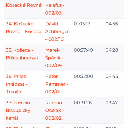
Košecké Rovné
Kalafut -
002/03
34. Košecké
Dávid
01:05:17
04:36
Rovné - Košeca
Achberger
- 002/10
35. Košeca -
Marek
00:57:49
04:28
Príles (hrádza)
Špánik -
002/09
36. Príles
Peter
00:52:00
04:43
(hrádza) -
Pammer -
Trenčín
002/01
37. Trenčín -
Roman
00:31:26
03:47
Biskupický
Ocelák -
kanál
002/02