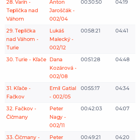
28. Varín -
Anton
00:30:50
04:19
Teplička nad
Jaroščák -
Váhom
002/04
29. Teplička
Lukáš
00:58:21
04:41
nad Váhom -
Malecký -
Turie
002/12
30. Turie - Kľače
Dana
00:51:28
04:48
Kozárová -
002/08
31. Kľače -
Emil Gatial
00:55:17
04:34
Fačkov
- 002/05
32. Fačkov -
Peter
00:42:03
04:07
Čičmany
Nagy -
002/11
33. Čičmany -
Peter
00:49:21
04:20