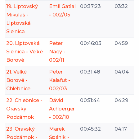
19. Liptovský
Emil Gatial
00:37:23
03:32
Mikuláš -
- 002/05
Liptovská
Sielnica
20. Liptovská
Peter
00:46:03
04:59
Sielnica - Veľké
Nagy -
Borové
002/11
21. Veľké
Peter
00:31:48
04:04
Borové -
Kalafut -
Chlebnice
002/03
22. Chlebnice -
Dávid
00:51:44
04:29
Oravský
Achberger
Podzámok
- 002/10
23. Oravský
Marek
00:45:32
04:17
Podzámok -
Špánik -