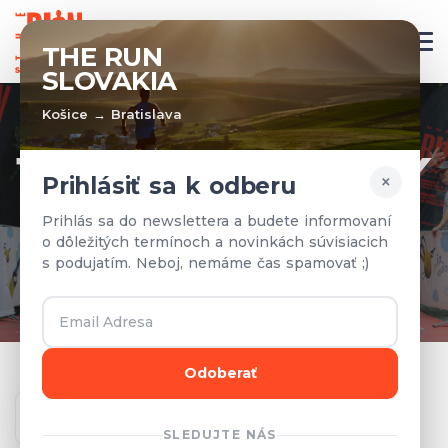
SK
THE RUN
SLOVAKIA
Košice → Bratislava
TÍMY A VÝSLEDKY
×
Prihlásiť sa k odberu
Prihlásené tímy a výsledky z
Prihlás sa do newslettera a budete informovaní
o dôležitých termínoch a novinkách súvisiacich
predchádzajúcich rokov.
s podujatím. Neboj, nemáme čas spamovať ;)
Odoberať
Ročník
SLEDUJTE NÁS