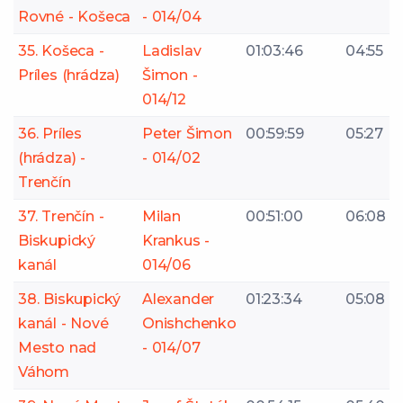
Rovné - Košeca
- 014/04
35. Košeca -
Ladislav
01:03:46
04:55
Príles (hrádza)
Šimon -
014/12
36. Príles
Peter Šimon
00:59:59
05:27
(hrádza) -
- 014/02
Trenčín
37. Trenčín -
Milan
00:51:00
06:08
Biskupický
Krankus -
kanál
014/06
38. Biskupický
Alexander
01:23:34
05:08
kanál - Nové
Onishchenko
Mesto nad
- 014/07
Váhom