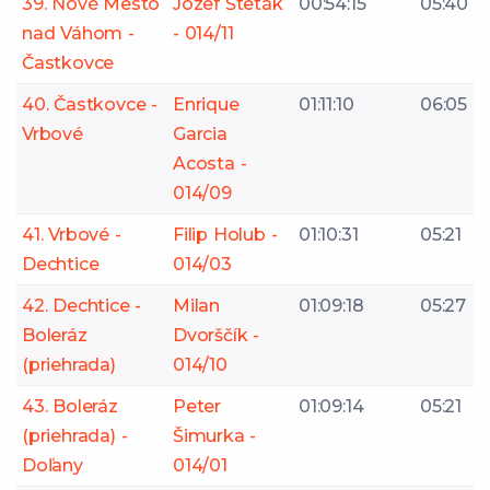
39. Nové Mesto
Jozef Šteták
00:54:15
05:40
nad Váhom -
- 014/11
Častkovce
40. Častkovce -
Enrique
01:11:10
06:05
Vrbové
Garcia
Acosta -
014/09
41. Vrbové -
Filip Holub -
01:10:31
05:21
Dechtice
014/03
42. Dechtice -
Milan
01:09:18
05:27
Boleráz
Dvorščík -
(priehrada)
014/10
43. Boleráz
Peter
01:09:14
05:21
(priehrada) -
Šimurka -
Doľany
014/01