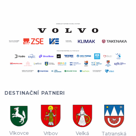
DESTINAČNÍ PATNERI
Vlkovce
Vrbov
Veľká
Tatranská