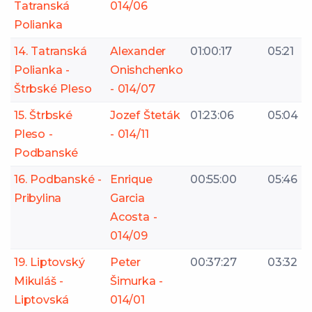
Tatranská
014/06
Polianka
14. Tatranská
Alexander
01:00:17
05:21
Polianka -
Onishchenko
Štrbské Pleso
- 014/07
15. Štrbské
Jozef Šteták
01:23:06
05:04
Pleso -
- 014/11
Podbanské
16. Podbanské -
Enrique
00:55:00
05:46
Pribylina
Garcia
Acosta -
014/09
19. Liptovský
Peter
00:37:27
03:32
Mikuláš -
Šimurka -
Liptovská
014/01