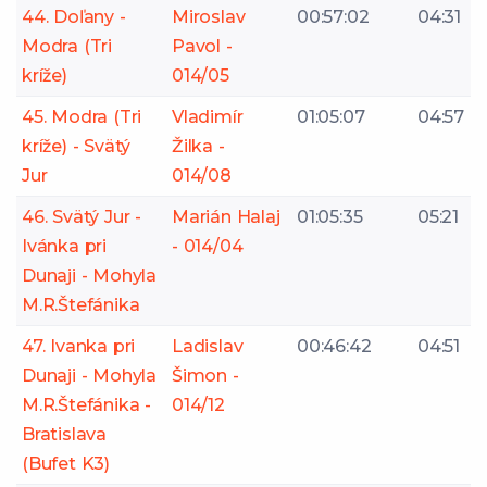
44. Doľany -
Miroslav
00:57:02
04:31
Modra (Tri
Pavol -
kríže)
014/05
45. Modra (Tri
Vladimír
01:05:07
04:57
kríže) - Svätý
Žilka -
Jur
014/08
46. Svätý Jur -
Marián Halaj
01:05:35
05:21
Ivánka pri
- 014/04
Dunaji - Mohyla
M.R.Štefánika
47. Ivanka pri
Ladislav
00:46:42
04:51
Dunaji - Mohyla
Šimon -
M.R.Štefánika -
014/12
Bratislava
(Bufet K3)