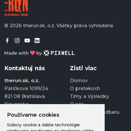
© 2026 therun.sk, o.z.
Všetky práva vyhradené.
Kontaktuj nás
Zisti viac
therun.sk, o.z.
Domov
Páričkova 1099/24
O pretekoch
821 08 Bratislava
Tímy a Výsledky
Slovensko
O nás
Prihlásiť sa k odberu
Používame cookies
info@therun.sk
Súbory cookie a ďalšie technológie
+421 907 807 363
sledovania používame na zlepšenie vášho