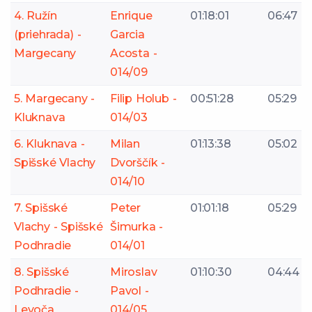
4. Ružín
Enrique
01:18:01
06:47
(priehrada) -
Garcia
Margecany
Acosta -
014/09
5. Margecany -
Filip Holub -
00:51:28
05:29
Kluknava
014/03
6. Kluknava -
Milan
01:13:38
05:02
Spišské Vlachy
Dvorščík -
014/10
7. Spišské
Peter
01:01:18
05:29
Vlachy - Spišské
Šimurka -
Podhradie
014/01
8. Spišské
Miroslav
01:10:30
04:44
Podhradie -
Pavol -
Levoča
014/05