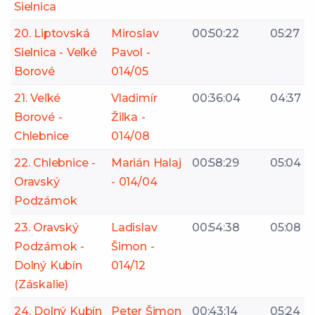
Sielnica
20. Liptovská
Miroslav
00:50:22
05:27
Sielnica - Veľké
Pavol -
Borové
014/05
21. Veľké
Vladimír
00:36:04
04:37
Borové -
Žilka -
Chlebnice
014/08
22. Chlebnice -
Marián Halaj
00:58:29
05:04
Oravský
- 014/04
Podzámok
23. Oravský
Ladislav
00:54:38
05:08
Podzámok -
Šimon -
Dolný Kubín
014/12
(Záskalie)
24. Dolný Kubín
Peter Šimon
00:43:14
05:24