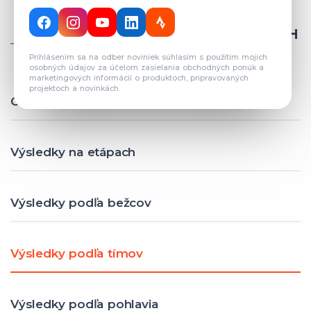
CELKOVÝ POČET REGISTROVANÝCH
TÍMOV: 82
Prihlásením sa na odber noviniek súhlasím s použitím mojich
osobných údajov za účelom zasielania obchodných ponúk a
marketingových informácií o produktoch, pripravovaných
projektoch a novinkách.
Celkové výsledky
Výsledky na etápach
Výsledky podľa bežcov
Výsledky podľa tímov
Výsledky podľa pohlavia