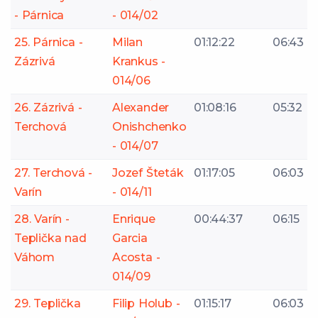
- Párnica
- 014/02
25. Párnica -
Milan
01:12:22
06:43
Zázrivá
Krankus -
014/06
26. Zázrivá -
Alexander
01:08:16
05:32
Terchová
Onishchenko
- 014/07
27. Terchová -
Jozef Šteták
01:17:05
06:03
Varín
- 014/11
28. Varín -
Enrique
00:44:37
06:15
Teplička nad
Garcia
Váhom
Acosta -
014/09
29. Teplička
Filip Holub -
01:15:17
06:03