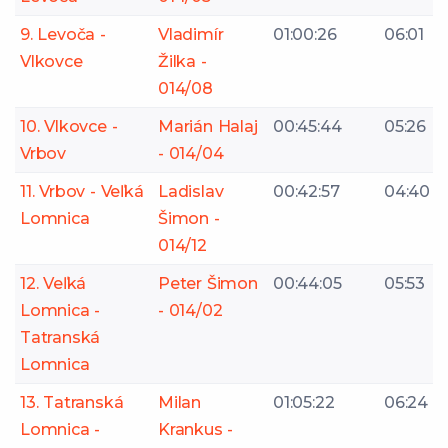
9. Levoča -
Vladimír
01:00:26
06:01
Vlkovce
Žilka -
014/08
10. Vlkovce -
Marián Halaj
00:45:44
05:26
Vrbov
- 014/04
11. Vrbov - Veľká
Ladislav
00:42:57
04:40
Lomnica
Šimon -
014/12
12. Veľká
Peter Šimon
00:44:05
05:53
Lomnica -
- 014/02
Tatranská
Lomnica
13. Tatranská
Milan
01:05:22
06:24
Lomnica -
Krankus -