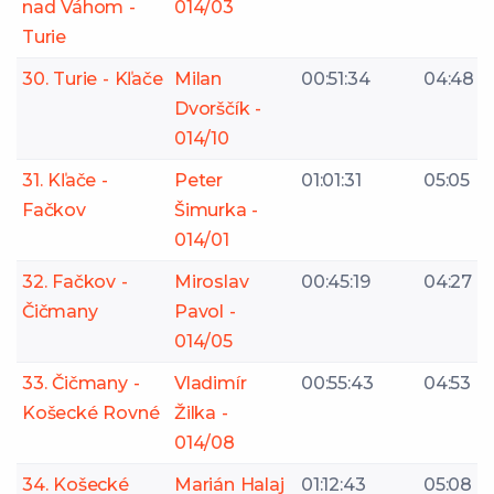
nad Váhom -
014/03
Turie
30. Turie - Kľače
Milan
00:51:34
04:48
Dvorščík -
014/10
31. Kľače -
Peter
01:01:31
05:05
Fačkov
Šimurka -
014/01
32. Fačkov -
Miroslav
00:45:19
04:27
Čičmany
Pavol -
014/05
33. Čičmany -
Vladimír
00:55:43
04:53
Košecké Rovné
Žilka -
014/08
34. Košecké
Marián Halaj
01:12:43
05:08