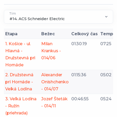
Tím
Etapa
Bežec
Celkový čas
Tempo
1. Košice - ul.
Milan
01:30:19
07:25
Hlavná -
Krankus -
Družstevná pri
014/06
Hornáde
2. Družstevná
Alexander
01:15:36
05:02
pri Hornáde -
Onishchenko
Veľká Lodina
- 014/07
3. Veľká Lodina
Jozef Šteták
00:46:55
05:24
- Ružín
- 014/11
(priehrada)