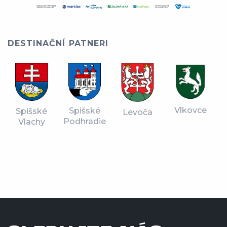
DESTINAČNÍ PATNERI
Vlkovce
Spišské
Spišské
Levoča
Podhradie
Vlachy