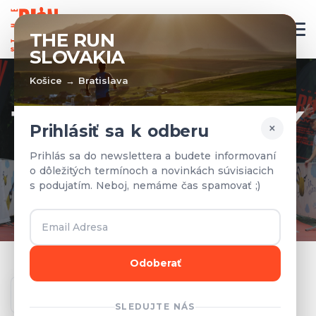
SK
THE RUN
SLOVAKIA
Košice → Bratislava
TÍMY A VÝSLEDKY
×
Prihlásiť sa k odberu
Prihlásené tímy a výsledky z
Prihlás sa do newslettera a budete informovaní
o dôležitých termínoch a novinkách súvisiacich
predchádzajúcich rokov.
s podujatím. Neboj, nemáme čas spamovať ;)
Odoberať
Ročník
SLEDUJTE NÁS