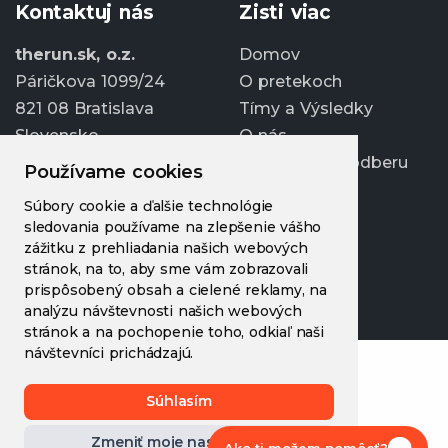
Kontaktuj nás
Zisti viac
therun.sk, o.z.
Domov
Páričkova 1099/24
O pretekoch
821 08 Bratislava
Tímy a Výsledky
Slovensko
O nás
Prihlásiť sa k odberu
Používame cookies
info@therun.sk
Súbory cookie a ďalšie technológie
+421 907 807 363
sledovania používame na zlepšenie vášho
Upraviť cookies
zážitku z prehliadania našich webových
stránok, na to, aby sme vám zobrazovali
prispôsobený obsah a cielené reklamy, na
analýzu návštevnosti našich webových
stránok a na pochopenie toho, odkiaľ naši
návštevníci prichádzajú.
Súhlasím
Zmeniť moje nastavenia
Ako ti možem pomôcť?