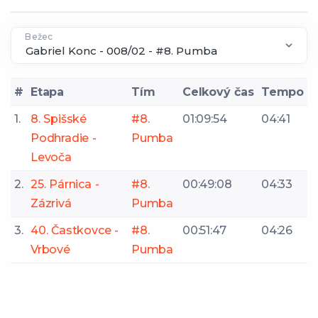
Bežec
#
Etapa
Tím
Celkový čas
Tempo
1.
8. Spišské
#8.
01:09:54
04:41
Podhradie -
Pumba
Levoča
2.
25. Párnica -
#8.
00:49:08
04:33
Zázrivá
Pumba
3.
40. Častkovce -
#8.
00:51:47
04:26
Vrbové
Pumba