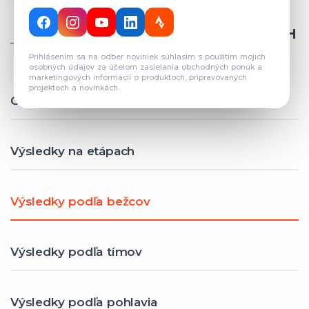
CELKOVÝ POČET REGISTROVANÝCH
TÍMOV: 82
Prihlásením sa na odber noviniek súhlasím s použitím mojich
osobných údajov za účelom zasielania obchodných ponúk a
marketingových informácií o produktoch, pripravovaných
projektoch a novinkách.
Celkové výsledky
Výsledky na etápach
Výsledky podľa bežcov
Výsledky podľa tímov
Výsledky podľa pohlavia