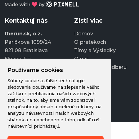
Kontaktuj nás
Zisti viac
therun.sk, o.z.
Domov
Páričkova 1099/24
O pretekoch
821 08 Bratislava
Tímy a Výsledky
Slovensko
O nás
Prihlásiť sa k odberu
Používame cookies
info@therun.sk
Súbory cookie a ďalšie technológie
+421 907 807 363
sledovania používame na zlepšenie vášho
Upraviť cookies
zážitku z prehliadania našich webových
stránok, na to, aby sme vám zobrazovali
prispôsobený obsah a cielené reklamy, na
analýzu návštevnosti našich webových
stránok a na pochopenie toho, odkiaľ naši
návštevníci prichádzajú.