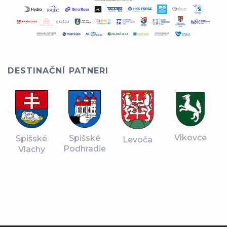
DESTINAČNÍ PATNERI
Vlkovce
Spišské
Spišské
Levoča
Podhradie
Vlachy