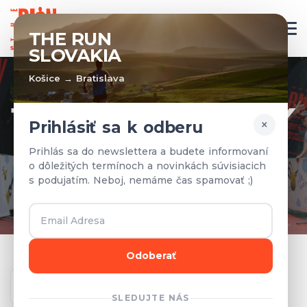
SK
THE RUN
SLOVAKIA
Košice → Bratislava
TÍMY A VÝSLEDKY
×
Prihlásiť sa k odberu
Prihlásené tímy a výsledky z
Prihlás sa do newslettera a budete informovaní
o dôležitých termínoch a novinkách súvisiacich
predchádzajúcich rokov.
s podujatím. Neboj, nemáme čas spamovať ;)
Odoberať
Ročník
SLEDUJTE NÁS