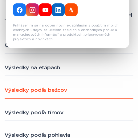
CELKOVÝ POČET REGISTROVANÝCH
TÍMOV: 82
Prihlásením sa na odber noviniek súhlasím s použitím mojich
osobných údajov za účelom zasielania obchodných ponúk a
marketingových informácií o produktoch, pripravovaných
projektoch a novinkách.
Celkové výsledky
Výsledky na etápach
Výsledky podľa bežcov
Výsledky podľa tímov
Výsledky podľa pohlavia