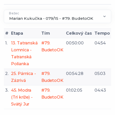
Bežec
#
Etapa
Tím
Celkový čas
Tempo
1.
13. Tatranská
#79.
00:50:00
04:54
Lomnica -
BudetoOK
Tatranská
Polianka
2.
25. Párnica -
#79.
00:54:28
05:03
Zázrivá
BudetoOK
3.
45. Modra
#79.
01:02:05
04:43
(Tri kríže) -
BudetoOK
Svätý Jur