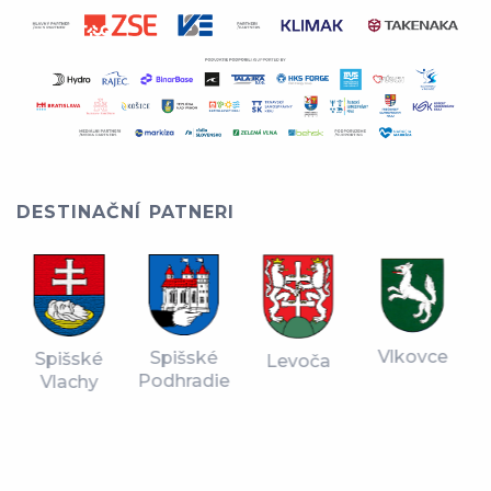
DESTINAČNÍ PATNERI
Vlkovce
Spišské
Spišské
Levoča
Podhradie
Vlachy