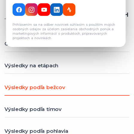
CELKOVÝ POČET REGISTROVANÝCH
TÍMOV: 82
Prihlásením sa na odber noviniek súhlasím s použitím mojich
osobných údajov za účelom zasielania obchodných ponúk a
marketingových informácií o produktoch, pripravovaných
projektoch a novinkách.
Celkové výsledky
Výsledky na etápach
Výsledky podľa bežcov
Výsledky podľa tímov
Výsledky podľa pohlavia