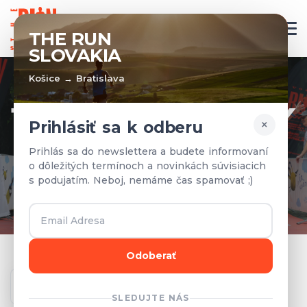
SK
THE RUN
SLOVAKIA
Košice → Bratislava
TÍMY A VÝSLEDKY
×
Prihlásiť sa k odberu
Prihlásené tímy a výsledky z
Prihlás sa do newslettera a budete informovaní
o dôležitých termínoch a novinkách súvisiacich
predchádzajúcich rokov.
s podujatím. Neboj, nemáme čas spamovať ;)
Odoberať
Ročník
SLEDUJTE NÁS