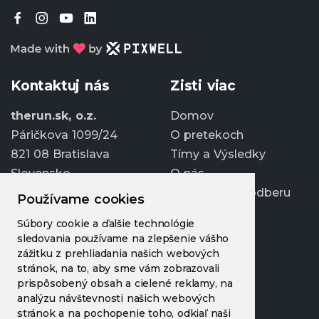
Kontaktuj nás
Zisti viac
therun.sk, o.z.
Domov
Páričkova 1099/24
O pretekoch
821 08 Bratislava
Tímy a Výsledky
Slovensko
O nás
Prihlásiť sa k odberu
Používame cookies
info@therun.sk
Súbory cookie a ďalšie technológie
+421 907 807 363
sledovania používame na zlepšenie vášho
Upraviť cookies
zážitku z prehliadania našich webových
stránok, na to, aby sme vám zobrazovali
prispôsobený obsah a cielené reklamy, na
analýzu návštevnosti našich webových
stránok a na pochopenie toho, odkiaľ naši