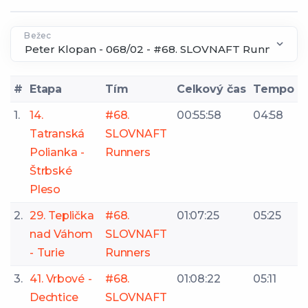
Bežec
#
Etapa
Tím
Celkový čas
Tempo
1.
14.
#68.
00:55:58
04:58
Tatranská
SLOVNAFT
Polianka -
Runners
Štrbské
Pleso
2.
29. Teplička
#68.
01:07:25
05:25
nad Váhom
SLOVNAFT
- Turie
Runners
3.
41. Vrbové -
#68.
01:08:22
05:11
Dechtice
SLOVNAFT