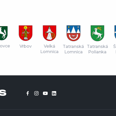
vce
Vrbov
Veľká
Tatranská
Štr
Tatranská
Lomnica
Lomnica
Pl
Polianka
S