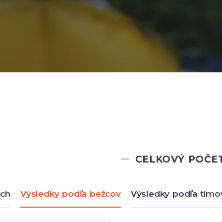
CELKOVÝ POČET
ach
Výsledky podľa bežcov
Výsledky podľa tímo