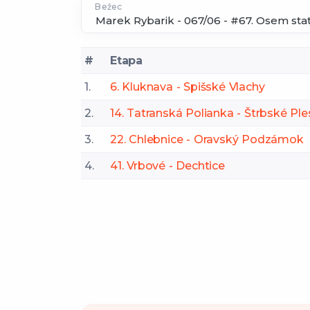
Bežec
#
Etapa
1.
6. Kluknava - Spišské Vlachy
2.
14. Tatranská Polianka - Štrbské Pl
3.
22. Chlebnice - Oravský Podzámok
4.
41. Vrbové - Dechtice