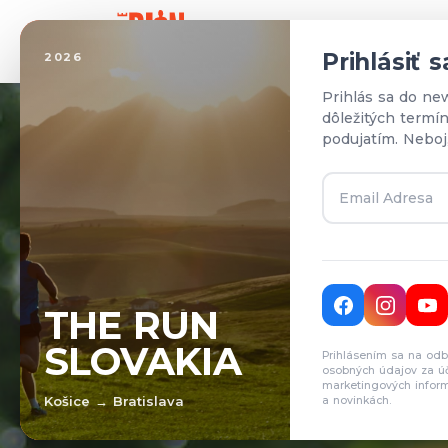
Domo
Prihlásiť 
2026
Prihlás sa do ne
dôležitých termí
podujatím. Neboj
T
THE RUN
SLOVAKIA
Prihlásením sa na odb
Pr
osobných údajov za ú
marketingových inform
Košice → Bratislava
a novinkách.