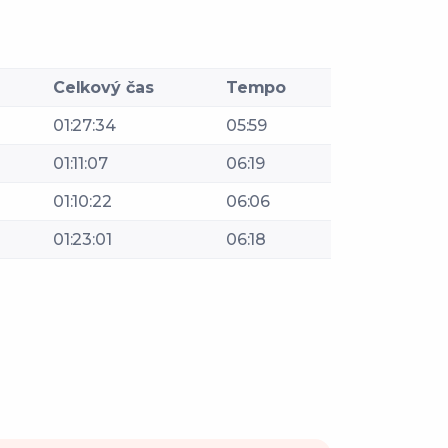
Celkový čas
Tempo
01:27:34
05:59
01:11:07
06:19
01:10:22
06:06
01:23:01
06:18