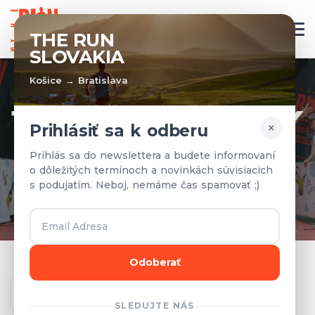
SK
THE RUN
SLOVAKIA
Košice → Bratislava
TÍMY A VÝSLEDKY
×
Prihlásiť sa k odberu
Prihlásené tímy a výsledky z
Prihlás sa do newslettera a budete informovaní
o dôležitých termínoch a novinkách súvisiacich
predchádzajúcich rokov.
s podujatím. Neboj, nemáme čas spamovať ;)
Odoberať
Ročník
SLEDUJTE NÁS