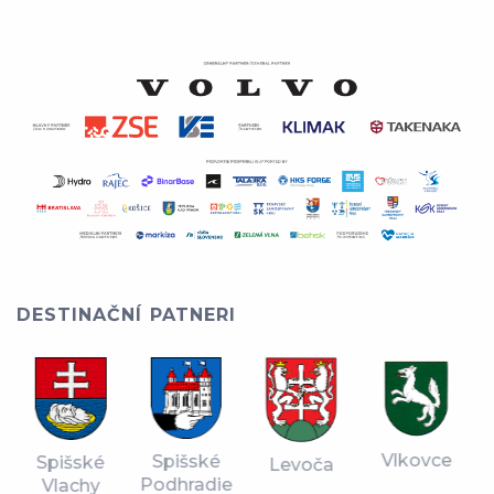
DESTINAČNÍ PATNERI
Vlkovce
Spišské
Spišské
Levoča
Podhradie
Vlachy