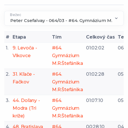
Bežec
#
Etapa
Tím
Celkový čas
Tem
1.
9. Levoča -
#64.
01:02:02
06:11
Vlkovce
Gymnázium
M.R.Štefánika
2.
31. Kľače -
#64.
01:02:28
05:1
Fačkov
Gymnázium
M.R.Štefánika
3.
44. Doľany -
#64.
01:07:10
05:1
Modra (Tri
Gymnázium
kríže)
M.R.Štefánika
4.
48. Bratislava
#64.
00:28:10
04: