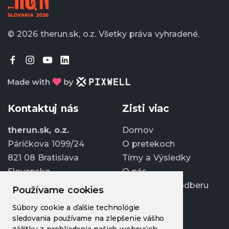
© 2026 therun.sk, o.z.
Všetky práva vyhradené.
Kontaktuj nás
Zisti viac
therun.sk, o.z.
Domov
Páričkova 1099/24
O pretekoch
821 08 Bratislava
Tímy a Výsledky
Slovensko
O nás
Prihlásiť sa k odberu
Používame cookies
info@therun.sk
Súbory cookie a ďalšie technológie
+421 907 807 363
sledovania používame na zlepšenie vášho
Upraviť cookies
zážitku z prehliadania našich webových