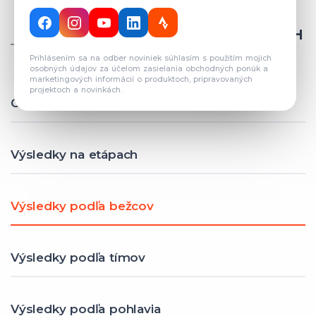
CELKOVÝ POČET REGISTROVANÝCH
TÍMOV: 82
Prihlásením sa na odber noviniek súhlasím s použitím mojich
osobných údajov za účelom zasielania obchodných ponúk a
marketingových informácií o produktoch, pripravovaných
projektoch a novinkách.
Celkové výsledky
Výsledky na etápach
Výsledky podľa bežcov
Výsledky podľa tímov
Výsledky podľa pohlavia