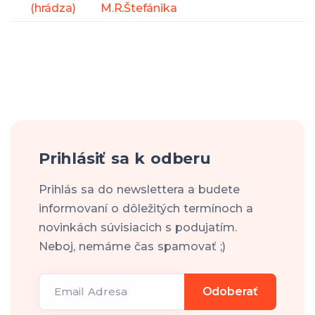
(hrádza)
M.R.Štefánika
Prihlásiť sa k odberu
Prihlás sa do newslettera a budete
informovaní o dôležitých termínoch a
novinkách súvisiacich s podujatím.
Neboj, nemáme čas spamovať ;)
Email Adresa
Odoberať