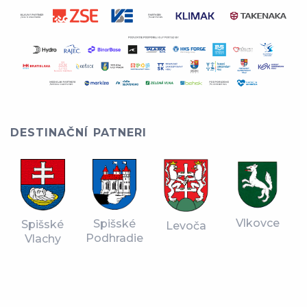
DESTINAČNÍ PATNERI
Vlkovce
Spišské
Spišské
Levoča
Podhradie
Vlachy