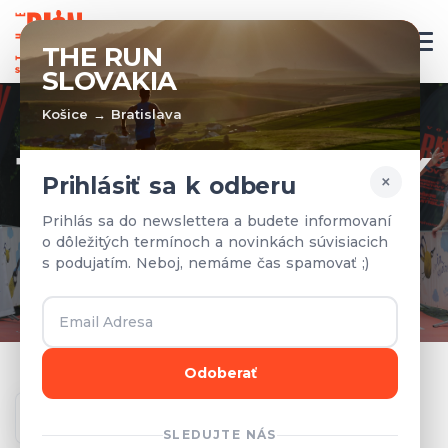
SK
THE RUN
SLOVAKIA
Košice → Bratislava
TÍMY A VÝSLEDKY
×
Prihlásiť sa k odberu
Prihlásené tímy a výsledky z
Prihlás sa do newslettera a budete informovaní
o dôležitých termínoch a novinkách súvisiacich
predchádzajúcich rokov.
s podujatím. Neboj, nemáme čas spamovať ;)
Odoberať
Ročník
SLEDUJTE NÁS