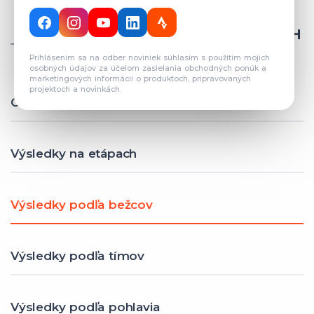
CELKOVÝ POČET REGISTROVANÝCH
TÍMOV: 82
Prihlásením sa na odber noviniek súhlasím s použitím mojich
osobných údajov za účelom zasielania obchodných ponúk a
marketingových informácií o produktoch, pripravovaných
projektoch a novinkách.
Celkové výsledky
Výsledky na etápach
Výsledky podľa bežcov
Výsledky podľa tímov
Výsledky podľa pohlavia