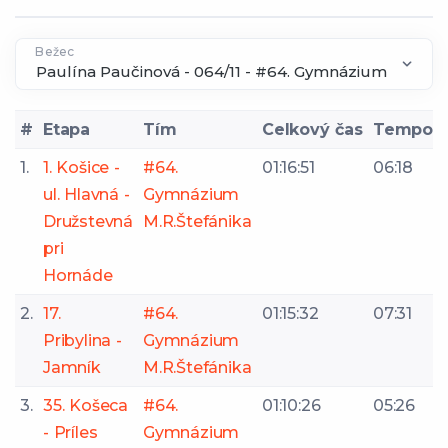
Bežec
#
Etapa
Tím
Celkový čas
Tempo
1.
1. Košice -
#64.
01:16:51
06:18
ul. Hlavná -
Gymnázium
Družstevná
M.R.Štefánika
pri
Hornáde
2.
17.
#64.
01:15:32
07:31
Pribylina -
Gymnázium
Jamník
M.R.Štefánika
3.
35. Košeca
#64.
01:10:26
05:26
- Príles
Gymnázium