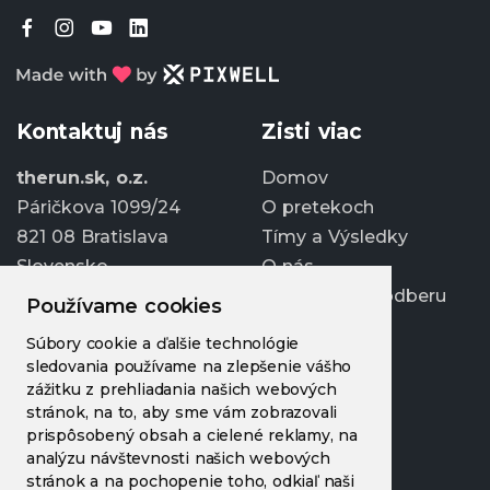
Kontaktuj nás
Zisti viac
therun.sk, o.z.
Domov
Páričkova 1099/24
O pretekoch
821 08 Bratislava
Tímy a Výsledky
Slovensko
O nás
Prihlásiť sa k odberu
Používame cookies
info@therun.sk
Súbory cookie a ďalšie technológie
+421 907 807 363
sledovania používame na zlepšenie vášho
Upraviť cookies
zážitku z prehliadania našich webových
stránok, na to, aby sme vám zobrazovali
prispôsobený obsah a cielené reklamy, na
analýzu návštevnosti našich webových
stránok a na pochopenie toho, odkiaľ naši