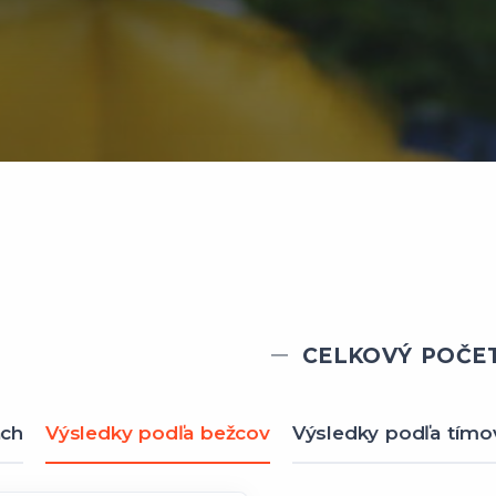
CELKOVÝ POČET
ach
Výsledky podľa bežcov
Výsledky podľa tímo