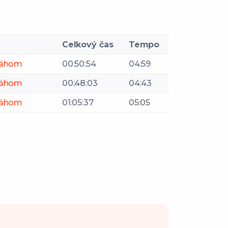
Celkový čas
Tempo
Váhom
00:50:54
04:59
Váhom
00:48:03
04:43
Váhom
01:05:37
05:05