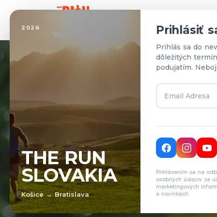
Domo
Prihlásiť 
2026
Prihlás sa do ne
dôležitých termí
podujatím. Neboj
T
THE RUN
SLOVAKIA
Prihlásením sa na odb
Pr
osobných údajov za ú
marketingových inform
Košice → Bratislava
a novinkách.