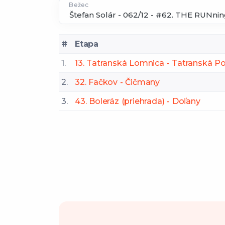
Bežec
#
Etapa
1.
13. Tatranská Lomnica - Tatranská Po
2.
32. Fačkov - Čičmany
3.
43. Boleráz (priehrada) - Doľany