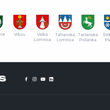
vce
Vrbov
Veľká
Tatranská
Štr
Tatranská
Lomnica
Lomnica
Pl
Polianka
S