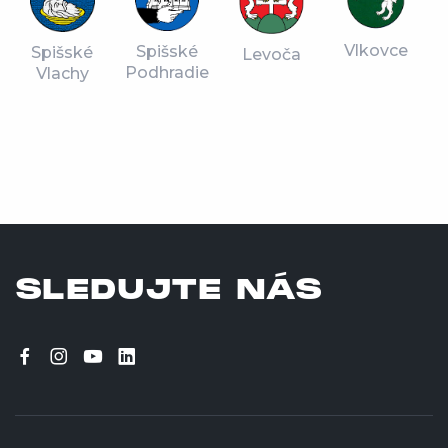
Vlkovce
Spišské
Spišské
Levoča
Podhradie
Vlachy
SLEDUJTE NÁS