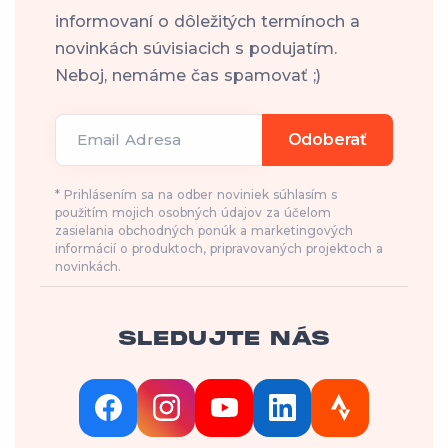
informovaní o dôležitých termínoch a
novinkách súvisiacich s podujatím.
Neboj, nemáme čas spamovať ;)
Email Adresa
Odoberať
* Prihlásením sa na odber noviniek súhlasím s
použitím mojich osobných údajov za účelom
zasielania obchodných ponúk a marketingových
informácií o produktoch, pripravovaných projektoch a
novinkách.
SLEDUJTE NÁS