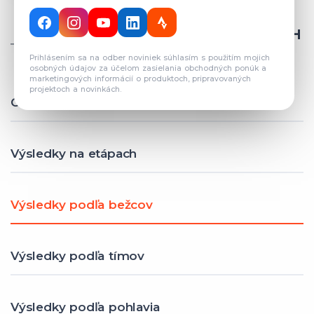
CELKOVÝ POČET REGISTROVANÝCH
TÍMOV: 82
Prihlásením sa na odber noviniek súhlasím s použitím mojich
osobných údajov za účelom zasielania obchodných ponúk a
marketingových informácií o produktoch, pripravovaných
projektoch a novinkách.
Celkové výsledky
Výsledky na etápach
Výsledky podľa bežcov
Výsledky podľa tímov
Výsledky podľa pohlavia