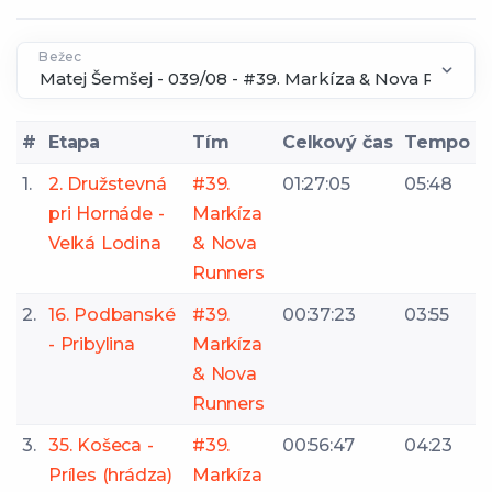
Bežec
#
Etapa
Tím
Celkový čas
Tempo
1.
2. Družstevná
#39.
01:27:05
05:48
pri Hornáde -
Markíza
Veľká Lodina
& Nova
Runners
2.
16. Podbanské
#39.
00:37:23
03:55
- Pribylina
Markíza
& Nova
Runners
3.
35. Košeca -
#39.
00:56:47
04:23
Príles (hrádza)
Markíza