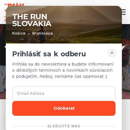
SK
THE RUN
SLOVAKIA
Košice → Bratislava
TÍMY A VÝSLEDKY
×
Prihlásiť sa k odberu
Prihlásené tímy a výsledky z
Prihlás sa do newslettera a budete informovaní
o dôležitých termínoch a novinkách súvisiacich
predchádzajúcich rokov.
s podujatím. Neboj, nemáme čas spamovať ;)
Odoberať
Ročník
SLEDUJTE NÁS