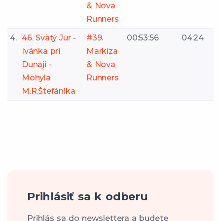
& Nova
Runners
4.
46. Svätý Jur -
#39.
00:53:56
04:24
Ivánka pri
Markíza
Dunaji -
& Nova
Mohyla
Runners
M.R.Štefánika
Prihlásiť sa k odberu
Prihlás sa do newslettera a budete