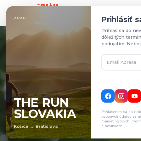
Domo
Prihlásiť 
2026
Prihlás sa do ne
dôležitých termí
podujatím. Neboj
T
THE RUN
SLOVAKIA
Prihlásením sa na odb
Pr
osobných údajov za ú
marketingových inform
Košice → Bratislava
a novinkách.