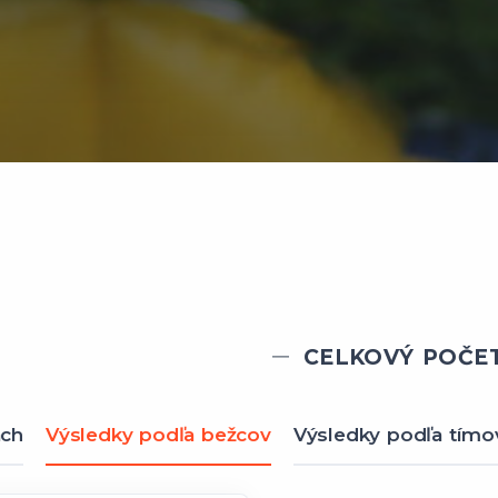
CELKOVÝ POČET
ach
Výsledky podľa bežcov
Výsledky podľa tímo