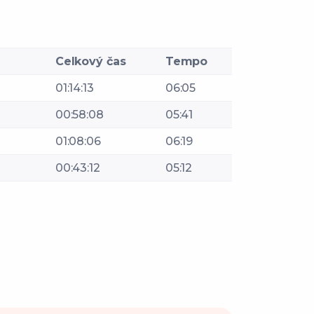
Celkový čas
Tempo
01:14:13
06:05
00:58:08
05:41
01:08:06
06:19
00:43:12
05:12