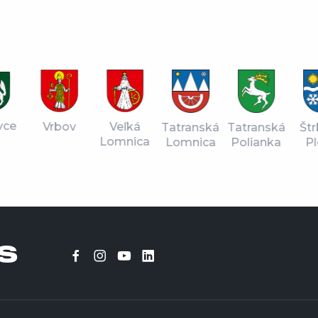
vce
Vrbov
Veľká
Tatranská
Štr
Tatranská
Lomnica
Lomnica
Pl
Polianka
S