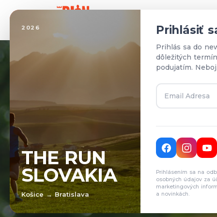
Domo
Prihlásiť 
2026
Prihlás sa do ne
dôležitých termí
podujatím. Neboj
T
THE RUN
SLOVAKIA
Prihlásením sa na odb
Pr
osobných údajov za ú
marketingových inform
Košice → Bratislava
a novinkách.