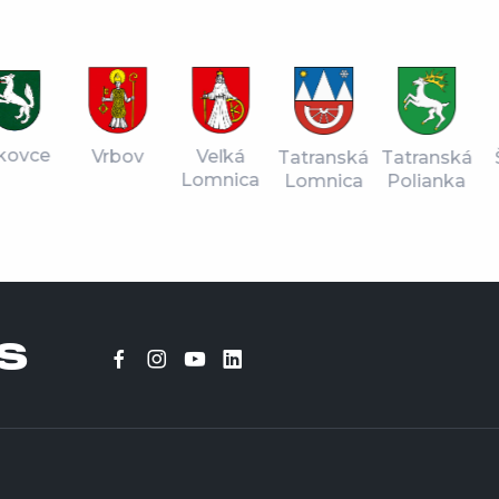
vce
Vrbov
Veľká
Tatranská
Štr
Tatranská
Lomnica
Lomnica
Pl
Polianka
S