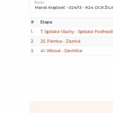
Bežec
#
Etapa
1.
7. Spišské Vlachy - Spišské Podhrad
2.
25. Párnica - Zázrivá
3.
41. Vrbové - Dechtice