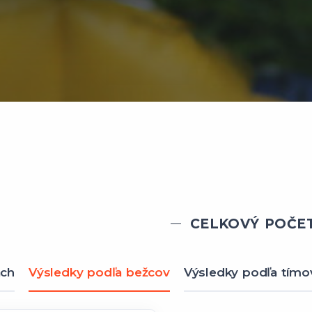
CELKOVÝ POČET
ach
Výsledky podľa bežcov
Výsledky podľa tímo