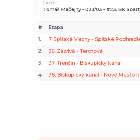
Bežec
#
Etapa
1.
7. Spišské Vlachy - Spišské Podhradi
2.
26. Zázrivá - Terchová
3.
37. Trenčín - Biskupický kanál
4.
38. Biskupický kanál - Nové Mesto