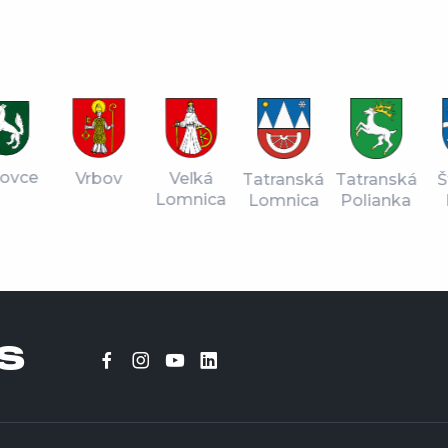
vce
Vrbov
Veľká
Tatranská
Štr
Tatranská
Lomnica
Lomnica
Pl
Polianka
S