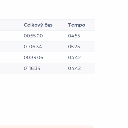
Celkový čas
Tempo
00:55:00
04:55
01:06:34
05:23
00:39:06
04:42
01:16:34
04:42