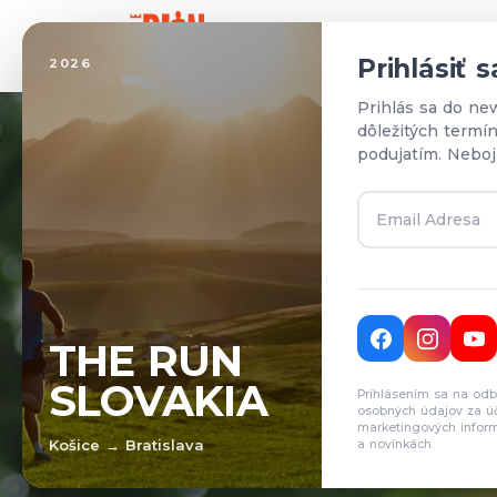
Domo
Prihlásiť 
2026
Prihlás sa do ne
dôležitých termí
podujatím. Neboj
T
THE RUN
SLOVAKIA
Prihlásením sa na odb
Pr
osobných údajov za ú
marketingových inform
Košice → Bratislava
a novinkách.