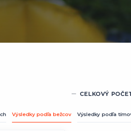
CELKOVÝ POČET
ach
Výsledky podľa bežcov
Výsledky podľa tímo