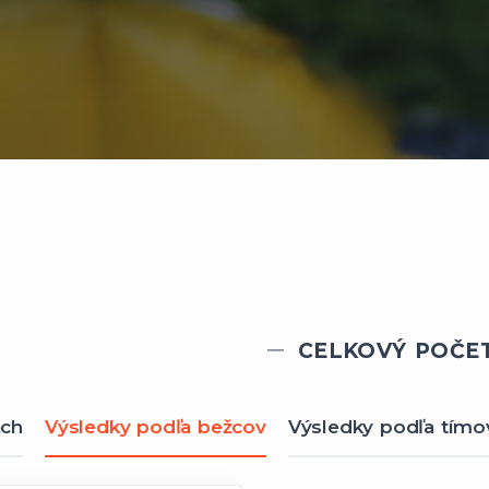
CELKOVÝ POČET
ach
Výsledky podľa bežcov
Výsledky podľa tímo