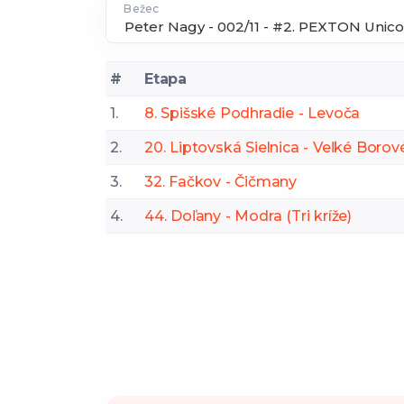
Bežec
#
Etapa
1.
8. Spišské Podhradie - Levoča
2.
20. Liptovská Sielnica - Veľké Borov
3.
32. Fačkov - Čičmany
4.
44. Doľany - Modra (Tri kríže)