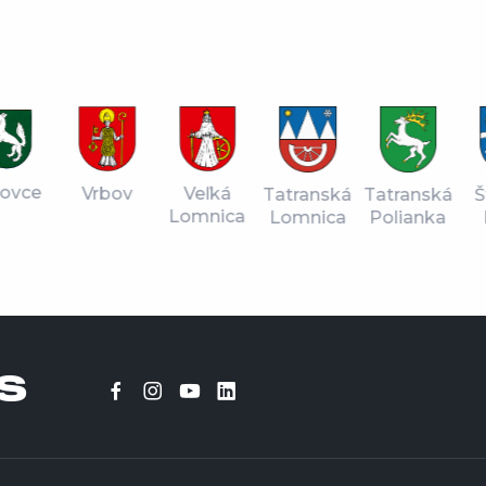
vce
Vrbov
Veľká
Tatranská
Štr
Tatranská
Lomnica
Lomnica
Pl
Polianka
S