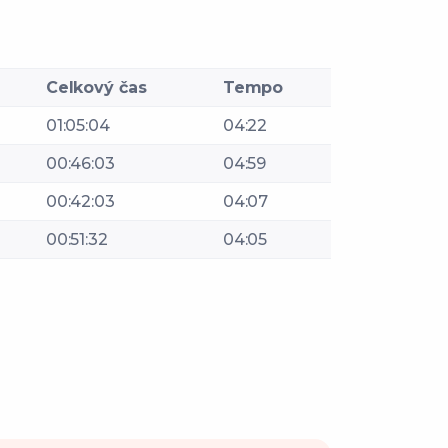
Celkový čas
Tempo
01:05:04
04:22
00:46:03
04:59
00:42:03
04:07
00:51:32
04:05