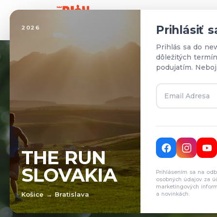
Domo
Prihlásiť 
2026
Prihlás sa do ne
dôležitých termí
podujatím. Neboj
T
THE RUN
SLOVAKIA
Prihlásením sa na odb
Pr
osobných údajov za ú
marketingových inform
Košice → Bratislava
a novinkách.