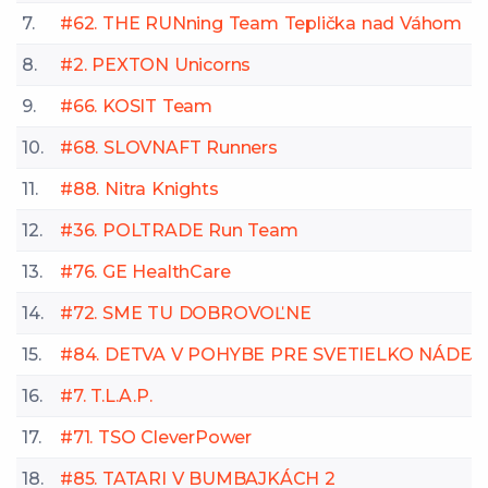
7.
#62. THE RUNning Team Teplička nad Váhom
8.
#2. PEXTON Unicorns
9.
#66. KOSIT Team
10.
#68. SLOVNAFT Runners
11.
#88. Nitra Knights
12.
#36. POLTRADE Run Team
13.
#76. GE HealthCare
14.
#72. SME TU DOBROVOĽNE
15.
#84. DETVA V POHYBE PRE SVETIELKO NÁDEJ
16.
#7. T.L.A.P.
17.
#71. TSO CleverPower
18.
#85. TATARI V BUMBAJKÁCH 2