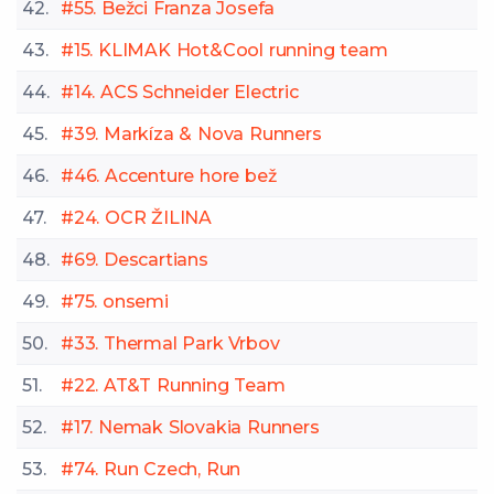
42.
#55. Bežci Franza Josefa
43.
#15. KLIMAK Hot&Cool running team
44.
#14. ACS Schneider Electric
45.
#39. Markíza & Nova Runners
46.
#46. Accenture hore bež
47.
#24. OCR ŽILINA
48.
#69. Descartians
49.
#75. onsemi
50.
#33. Thermal Park Vrbov
51.
#22. AT&T Running Team
52.
#17. Nemak Slovakia Runners
53.
#74. Run Czech, Run