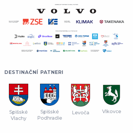
DESTINAČNÍ PATNERI
Vlkovce
Spišské
Spišské
Levoča
Podhradie
Vlachy