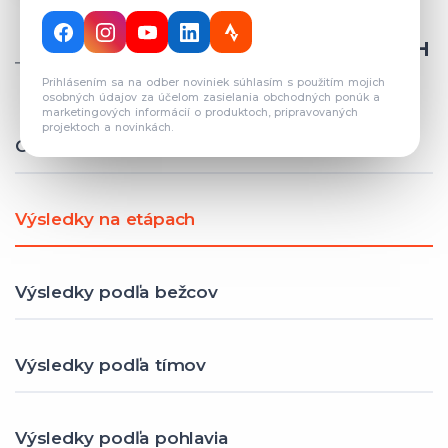
CELKOVÝ POČET REGISTROVANÝCH
TÍMOV: 82
Prihlásením sa na odber noviniek súhlasím s použitím mojich
osobných údajov za účelom zasielania obchodných ponúk a
marketingových informácií o produktoch, pripravovaných
projektoch a novinkách.
Celkové výsledky
Výsledky na etápach
Výsledky podľa bežcov
Výsledky podľa tímov
Výsledky podľa pohlavia