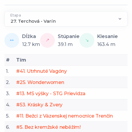
Etapa
Dĺžka
Stúpanie
Klesanie
12.7
km
39.1
m
163.4
m
#
Tím
1.
#41. Utrhnuté Vagóny
2.
#25. Wonderwomen
3.
#13. MS výšky - STG Prievidza
4.
#53. Krásky & Zvery
5.
#11. Bežci z Väzenskej nemocnice Trenčín
6.
#5. Bez kremžské neběžím!