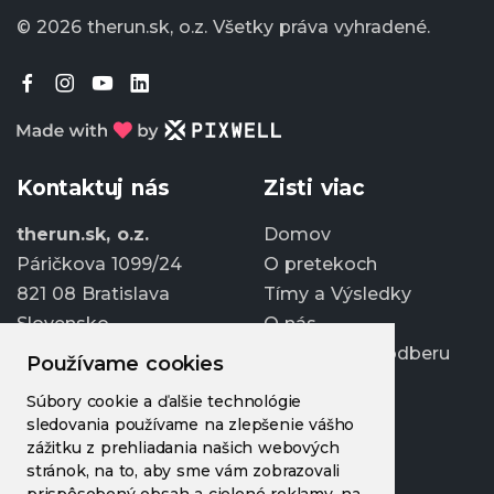
© 2026 therun.sk, o.z.
Všetky práva vyhradené.
Kontaktuj nás
Zisti viac
therun.sk, o.z.
Domov
Páričkova 1099/24
O pretekoch
821 08 Bratislava
Tímy a Výsledky
Slovensko
O nás
Prihlásiť sa k odberu
Používame cookies
info@therun.sk
Súbory cookie a ďalšie technológie
+421 907 807 363
sledovania používame na zlepšenie vášho
Upraviť cookies
zážitku z prehliadania našich webových
stránok, na to, aby sme vám zobrazovali
prispôsobený obsah a cielené reklamy, na