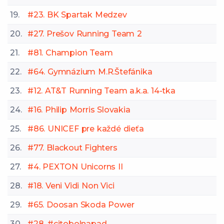
19.
#23. BK Spartak Medzev
20.
#27. Prešov Running Team 2
21.
#81. Champion Team
22.
#64. Gymnázium M.R.Štefánika
23.
#12. AT&T Running Team a.k.a. 14-tka
24.
#16. Philip Morris Slovakia
25.
#86. UNICEF pre každé dieťa
26.
#77. Blackout Fighters
27.
#4. PEXTON Unicorns II
28.
#18. Veni Vidi Non Vici
29.
#65. Doosan Skoda Power
30.
#28. #citobolnapad