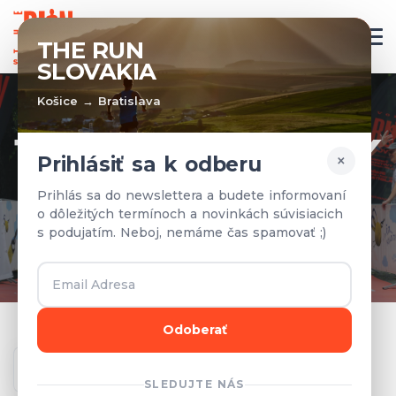
SK
THE RUN
SLOVAKIA
Košice → Bratislava
TÍMY A VÝSLEDKY
×
Prihlásiť sa k odberu
Prihlásené tímy a výsledky z
Prihlás sa do newslettera a budete informovaní
o dôležitých termínoch a novinkách súvisiacich
predchádzajúcich rokov.
s podujatím. Neboj, nemáme čas spamovať ;)
Odoberať
Ročník
SLEDUJTE NÁS