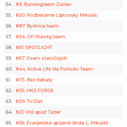
54.
#3. Runningteam Zvolen
55.
#20. Rozbeháme Liptovský Mikuláš
56.
#87. Bystrica team
57.
#34. GFI Runnig team
58.
#51. SPOTLIGHT
59.
#67. Osem statočných
60.
#44. Active Life Na Pohodu Team
61.
#73. Bez debaty
62.
#35. HKS FORGE
63.
#29. To Dáš
64.
#21. Vlci spod Tatier
65.
#56. Evanjelická spojená škola L. Mikuláš