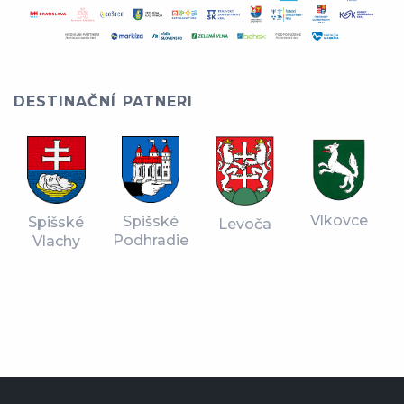
DESTINAČNÍ PATNERI
Vlkovce
Spišské
Spišské
Levoča
Podhradie
Vlachy