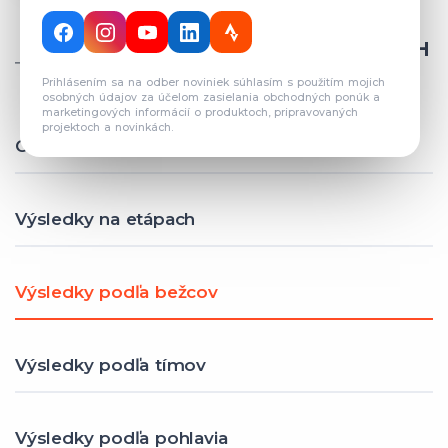
CELKOVÝ POČET REGISTROVANÝCH
TÍMOV: 82
Prihlásením sa na odber noviniek súhlasím s použitím mojich
osobných údajov za účelom zasielania obchodných ponúk a
marketingových informácií o produktoch, pripravovaných
projektoch a novinkách.
Celkové výsledky
Výsledky na etápach
Výsledky podľa bežcov
Výsledky podľa tímov
Výsledky podľa pohlavia