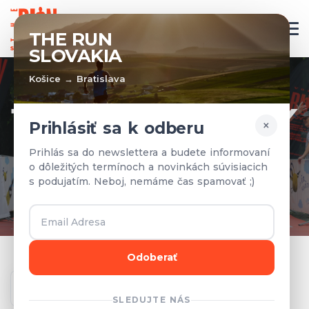
SK
THE RUN
SLOVAKIA
Košice → Bratislava
TÍMY A VÝSLEDKY
×
Prihlásiť sa k odberu
Prihlásené tímy a výsledky z
Prihlás sa do newslettera a budete informovaní
o dôležitých termínoch a novinkách súvisiacich
predchádzajúcich rokov.
s podujatím. Neboj, nemáme čas spamovať ;)
Odoberať
Ročník
SLEDUJTE NÁS