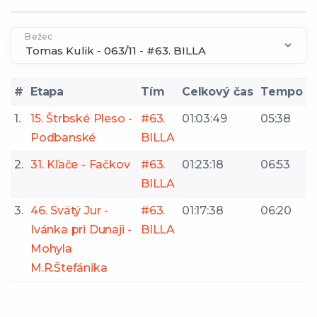
Bežec
#
Etapa
Tím
Celkový čas
Tempo
1.
15. Štrbské Pleso -
#63.
01:03:49
05:38
Podbanské
BILLA
2.
31. Kľače - Fačkov
#63.
01:23:18
06:53
BILLA
3.
46. Svätý Jur -
#63.
01:17:38
06:20
Ivánka pri Dunaji -
BILLA
Mohyla
M.R.Štefánika