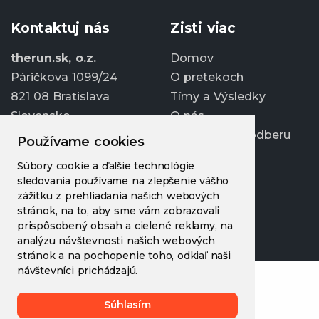
Kontaktuj nás
Zisti viac
therun.sk, o.z.
Domov
Páričkova 1099/24
O pretekoch
821 08 Bratislava
Tímy a Výsledky
Slovensko
O nás
Prihlásiť sa k odberu
Používame cookies
info@therun.sk
Súbory cookie a ďalšie technológie
+421 907 807 363
sledovania používame na zlepšenie vášho
Upraviť cookies
zážitku z prehliadania našich webových
stránok, na to, aby sme vám zobrazovali
prispôsobený obsah a cielené reklamy, na
analýzu návštevnosti našich webových
stránok a na pochopenie toho, odkiaľ naši
návštevníci prichádzajú.
Súhlasím