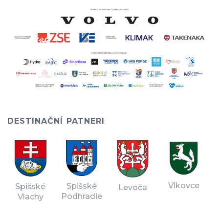
DESTINAČNÍ PATNERI
Vlkovce
Spišské
Spišské
Levoča
Podhradie
Vlachy