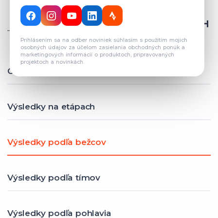
CELKOVÝ POČET REGISTROVANÝCH
TÍMOV: 82
Prihlásením sa na odber noviniek súhlasím s použitím mojich
osobných údajov za účelom zasielania obchodných ponúk a
marketingových informácií o produktoch, pripravovaných
projektoch a novinkách.
Celkové výsledky
Výsledky na etápach
Výsledky podľa bežcov
Výsledky podľa tímov
Výsledky podľa pohlavia