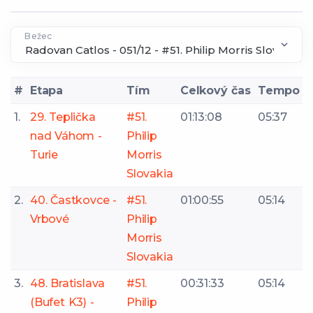
Bežec
#
Etapa
Tím
Celkový čas
Tempo
1.
29. Teplička
#51.
01:13:08
05:37
nad Váhom -
Philip
Turie
Morris
Slovakia
2.
40. Častkovce -
#51.
01:00:55
05:14
Vrbové
Philip
Morris
Slovakia
3.
48. Bratislava
#51.
00:31:33
05:14
(Bufet K3) -
Philip