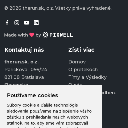
© 2026 therun.sk, o.z.
Všetky práva vyhradené.
Kontaktuj nás
Zisti viac
therun.sk, o.z.
Domov
Páričkova 1099/24
O pretekoch
821 08 Bratislava
Tímy a Výsledky
Slovensko
O nás
Prihlásiť sa k odberu
Používame cookies
info@therun.sk
Súbory cookie a ďalšie technológie
+421 907 807 363
sledovania používame na zlepšenie vášho
Upraviť cookies
zážitku z prehliadania našich webových
stránok, na to, aby sme vám zobrazovali