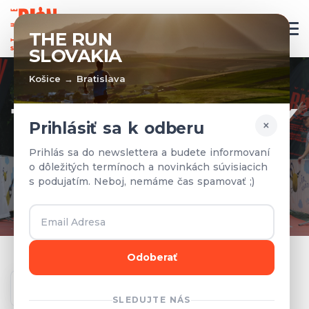
SK
THE RUN
SLOVAKIA
Košice → Bratislava
TÍMY A VÝSLEDKY
×
Prihlásiť sa k odberu
Prihlásené tímy a výsledky z
Prihlás sa do newslettera a budete informovaní
o dôležitých termínoch a novinkách súvisiacich
predchádzajúcich rokov.
s podujatím. Neboj, nemáme čas spamovať ;)
Odoberať
Ročník
SLEDUJTE NÁS