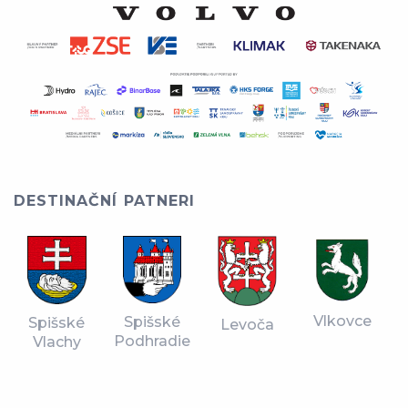
DESTINAČNÍ PATNERI
Vlkovce
Spišské
Spišské
Levoča
Podhradie
Vlachy