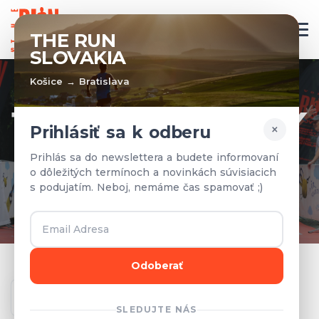
SK
THE RUN
SLOVAKIA
Košice → Bratislava
TÍMY A VÝSLEDKY
×
Prihlásiť sa k odberu
Prihlásené tímy a výsledky z
Prihlás sa do newslettera a budete informovaní
o dôležitých termínoch a novinkách súvisiacich
predchádzajúcich rokov.
s podujatím. Neboj, nemáme čas spamovať ;)
Odoberať
Ročník
SLEDUJTE NÁS