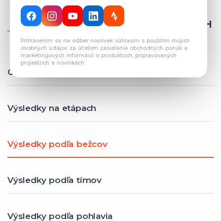
CELKOVÝ POČET REGISTROVANÝCH
TÍMOV: 82
Prihlásením sa na odber noviniek súhlasím s použitím mojich
osobných údajov za účelom zasielania obchodných ponúk a
marketingových informácií o produktoch, pripravovaných
projektoch a novinkách.
Celkové výsledky
Výsledky na etápach
Výsledky podľa bežcov
Výsledky podľa tímov
Výsledky podľa pohlavia