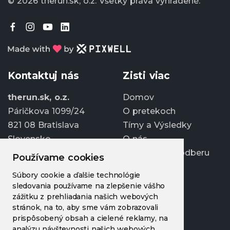
© 2026 therun.sk, o.z.
Všetky práva vyhradené.
Kontaktuj nás
Zisti viac
therun.sk, o.z.
Domov
Páričkova 1099/24
O pretekoch
821 08 Bratislava
Tímy a Výsledky
Slovensko
O nás
Prihlásiť sa k odberu
Používame cookies
info@therun.sk
Súbory cookie a ďalšie technológie
+421 907 807 363
sledovania používame na zlepšenie vášho
Upraviť cookies
zážitku z prehliadania našich webových
stránok, na to, aby sme vám zobrazovali
prispôsobený obsah a cielené reklamy, na
analýzu návštevnosti našich webových