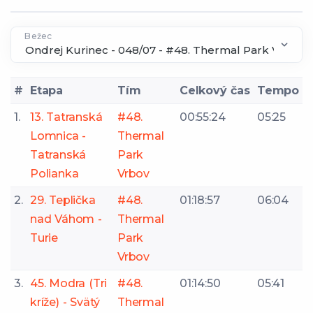
Bežec
#
Etapa
Tím
Celkový čas
Tempo
1.
13. Tatranská
#48.
00:55:24
05:25
Lomnica -
Thermal
Tatranská
Park
Polianka
Vrbov
2.
29. Teplička
#48.
01:18:57
06:04
nad Váhom -
Thermal
Turie
Park
Vrbov
3.
45. Modra (Tri
#48.
01:14:50
05:41
kríže) - Svätý
Thermal